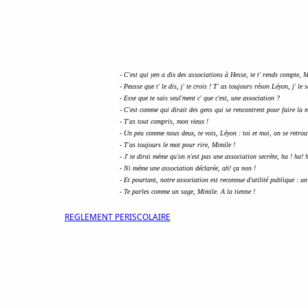
- C'est qui yen a dix des associations à Hesse, te t' rends compte, 
- Peusse que t' le dis, j' te crois ! T' as toujours réson Léyon, j' le 
- Esse que te sais seul'ment c' que c'est, une association ?
- C'est comme qui dirait des gens qui se rencontrent pour faire la
- T'as tout compris, mon vieux !
- Un peu comme nous deux, te vois, Léyon : toi et moi, on se retrou
- T'as toujours le mot pour rire, Mimile !
- J' te dirai méme qu'on n'est pas une association secrète, ha ! ha! 
- Ni méme une association déclarée, ah! ça non !
- Et pourtant, notre association est reconnue d'utilité publique : un
- Te parles comme un sage, Mimile. A la tienne !
REGLEMENT PERISCOLAIRE