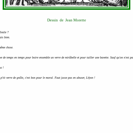
Dessin de Jean Morette
Mimile ?
sais bien.
 même chose.
ve de temps en temps pour boire ensemble un verre de mirâbelle et pour tailler une bavette. Sauf qu'on n'est p
ha !
 p'tit verre de gnôle, c'est bon pour le moral. Faut jusse pas en abuser, Léyon !