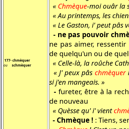
«
Chmèque
-moi ouâr la s
« Au printemps, les chie
« Le Gaston, i' peut pâs 
- ne pas pouvoir chmè
ne pas aimer, ressenti
de quelqu'un ou de que
177- chmèquer
« Celle-là, la roûche Cath
ou
schmèquer
« J' peux pâs
chmèquer
l
si j'en mangeais. »
-
fureter, être à la re
de nouveau
« Quèsse qu' i' vient
chm
- Chmèque !
: Tiens, se