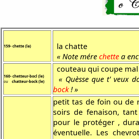
la chatte
159- chette (la)
« Note mére
chette
a enco
couteau qui coupe mal
160- chetteur-bocl (le)
« Quèsse que t' veux do
ou
chatteur-bock (le)
bock
! »
petit tas de foin ou de
soirs de fenaison, tan
pour le protéger , dura
éventuelle. Les chevr