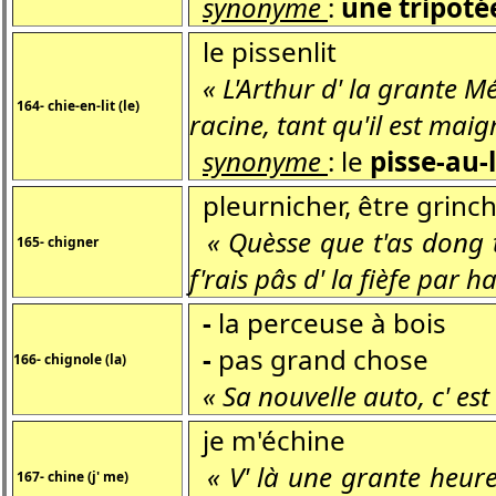
synonyme
:
une tripoté
le pissenlit
« L'Arthur d' la grante Mé
164- chie-en-lit (le)
racine, tant qu'il est maig
synonyme
: le
pisse-au-l
pleurnicher, être grinc
« Quèsse que t'as dong 
165- chigner
f'rais pâs d' la fièfe par 
-
la perceuse à bois
-
pas grand chose
166- chignole (la)
« Sa nouvelle auto, c' est
je m'échine
« V' là une grante heur
167- chine (j' me)