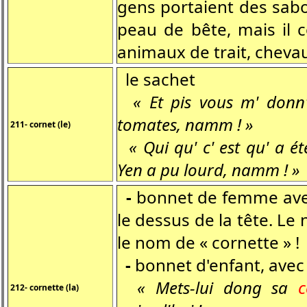
gens portaient des sabo
peau de bête, mais il c
animaux de trait, cheva
le sachet
« Et pis vous m' donn
tomates, namm ! »
211- cornet (le)
« Qui qu' c' est qu' a ét
Yen a pu lourd, namm ! »
-
bonnet de femme avec
le dessus de la tête. Le
le nom de « cornette » !
-
bonnet d'enfant, avec 
« Mets-lui dong sa
c
212- cornette (la)