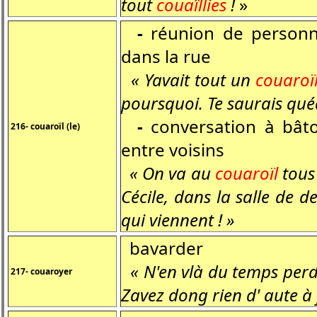
tout
couaîllies
!
»
-
réunion de personn
dans la rue
« Yavait tout un
couaroï
poursquoi.
Te saurais qué
-
conversation à bâ
216- couaroïl (le)
entre voisins
« On va au
couaroïl
tous 
Cécile, dans la salle de de
qui viennent ! »
bavarder
« N'en vlà du temps per
217- couaroyer
Zavez dong rien d' aute à 