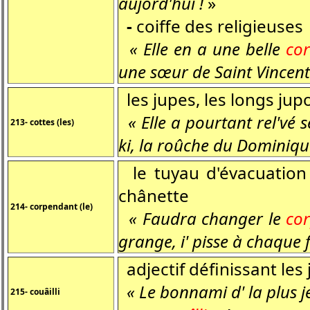
aujord'hui !
»
-
coiffe des religieuses
« Elle en a une belle
cor
une sœur de Saint Vincent
les jupes, les longs jup
« Elle a pourtant rel'vé 
213- cottes (les)
ki, la roûche du Dominiqu
le tuyau d'évacuation
chânette
214- corpendant (le)
« Faudra changer le
co
grange, i' pisse à chaque f
adjectif définissant le
« Le bonnami d' la plus j
215- couâilli