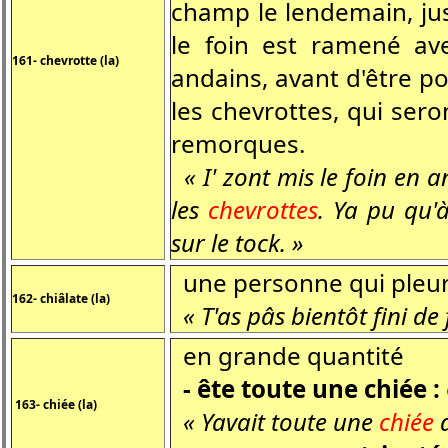
champ le lendemain, jus
le foin est ramené av
161- chevrotte (la)
andains, avant d'être p
les chevrottes, qui sero
remorques.
« I' zont mis le foin en a
les
chevrottes
.
Ya pu qu'à
sur le tock. »
une personne qui pleu
162- chiâlate (la)
« T'as pâs bientôt fini de
en grande quantité
- ête toute une chiée :
163- chiée (la)
« Yavait toute une
chiée
d