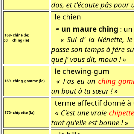
dos, et t'écoute pâs pour u
le chien
-
un maure ching
: un
168- chine (le)
« Sui d' la Nénette, le 
ou
ching (le)
passe son temps à fére su
que j' vous dit, moua ! »
le chewing-gum
« T'as eu un
ching-go
169- ching-gomme (le)
un bout à ta sœur ! »
terme affectif donné à u
« C'est une vraie
chipett
170- chipette (la)
tant qu'elle est bonne !
»