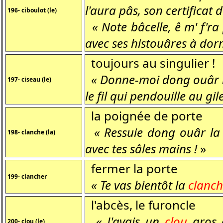
l'aura pâs, son certificat d
196- ciboulot (le)
« Note bâcelle, ê m' f'ra
avec ses histouâres à dor
toujours au singulier !
« Donne-moi dong ouâr 
197- ciseau (le)
le fil qui pendouille au gile
la poignée de porte
« Ressuie dong ouâr l
198- clanche (la)
avec tes sâles mains !
»
fermer la porte
199- clancher
« Te vas bientôt la
clanch
l'abcès, le furoncle
« J'avais un
clou
gros 
200- clou (le)