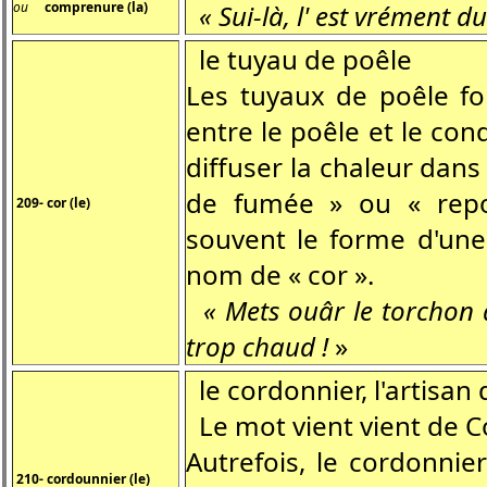
ou
comprenure (la)
« Sui-là, l' est vrément du
le tuyau de poêle
Les tuyaux de poêle fo
entre le poêle et le con
diffuser la chaleur dans
de fumée » ou « repo
209- cor (le)
souvent le forme d'une
nom de « cor ».
« Mets ouâr le torchon d
trop chaud !
»
le cordonnier, l'artisan q
Le mot vient vient de C
Autrefois, le cordonnier
210- cordounnier (le)