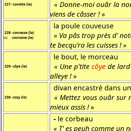
« Donne-moi ouâr la n
227- covotte (la)
viens de câsser !
»
la poule couveuse
228- covrasse (la)
« Va pâs trop près d' no
ou
covrosse (la)
te becqu'ra les cuisses ! »
le bout, le morceau
« Une p'tite
côye
de lard 
229- côye (la)
alleye !
»
divan encastré dans un
« Mettez vous ouâr sur 
230- cozy (le)
mieux assis !
»
-
le corbeau
« T' es peuh comme un 