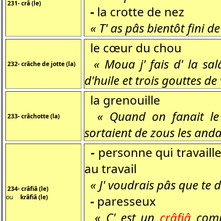
231- crâ (le)
-
la crotte de nez
« T' as pâs bientôt fini d
le cœur du chou
« Moua j' fais d' la sa
232- crâche de jotte (la)
d'huile et trois gouttes de 
la grenouille
« Quand on fanait le f
233- crâchotte (la)
sortaient de zous les anda
-
personne qui travaille
au travail
« J' voudrais pâs que te 
234- crâfiâ (le)
ou
krâfiâ (le)
-
paresseux
« C' est un
crâfiâ
comm