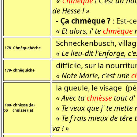
«
Chmèque
! C'est un no
de Hesse ! »
- Ça chmèque ?
: Est-c
« Et alors, i' te
chmèque
m
Schneckenbusch, villag
178- Chnèquebèche
« Le lieu-dit l'Enforge, c'
difficile, sur la nourritu
179- chnêquiche
« Note Marie, c'est une
c
la gueule, le visage (péj
« Avec ta
chnèsse
tout d' 
180- chnèsse (la)
« Te veux que j' te mette
ou
chnisse (la)
« Te f'rais mieux de tére
va ! »