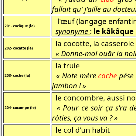
fallait qu' j'aille au docteu
l'œuf (langage enfantin
201- cocâque (le)
synonyme
:
le kâkâque
la cocotte, la casserole
202- cocatte (la)
« Donne-moi ouâr la noi
la truie
« Note mére
coche
pése a
203- coche (la)
jambon ! »
le concombre, aussi no
« Pour ce soir ça s'ra 
204- cocompe (le)
rôties, ça vous va ? »
le col d'un habit