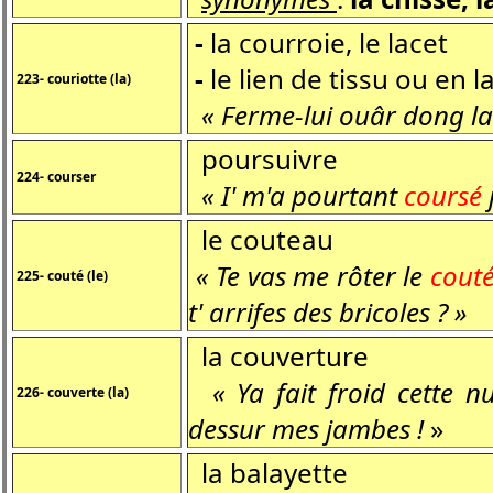
-
la courroie, le lacet
-
le lien de tissu ou en l
223- couriotte (la)
« Ferme-lui ouâr dong l
poursuivre
224- courser
« I' m'a pourtant
coursé
le couteau
« Te vas me rôter le
cout
225- couté (le)
t' arrifes des bricoles ? »
la couverture
« Ya fait froid cette nu
226- couverte (la)
dessur mes jambes !
»
la balayette