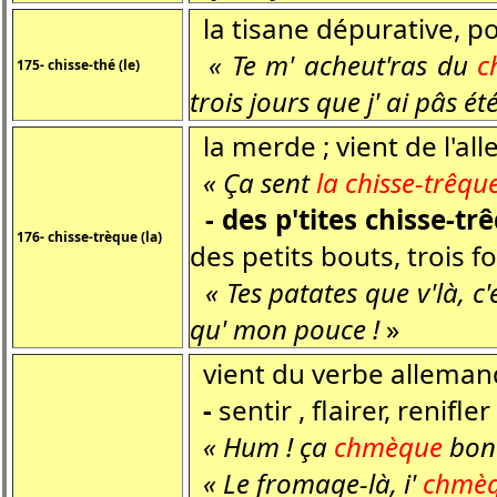
la tisane dépurative, pou
« Te m' acheut'ras du
c
175- chisse-thé (le)
trois jours que j' ai pâs ét
la merde ; vient de l'al
« Ça sent
la chisse-trêqu
-
des p'tites chisse-tr
176- chisse-trèque (la)
des petits bouts, trois fo
« Tes patates que v'là, c'e
qu' mon pouce !
»
vient du verbe allemand
-
sentir , flairer, renifl
« Hum ! ça
chmèque
bon 
« Le fromage-là, i'
chmè