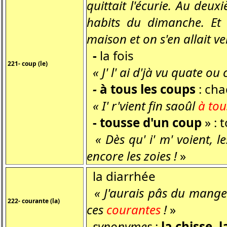
quittait l'écurie. Au deu
habits du dimanche. Et
maison et on s'en allait ve
-
la fois
221- coup (le)
« J' l' ai d'jà vu quate ou
-
à tous les coups
: cha
« I' r'vient fin saoûl
à tou
- tousse d'un coup
» :
« Dès qu' i' m' voient, le
encore les zoies !
»
la diarrhée
« J'aurais pâs du manger 
222- courante (la)
ces
courantes
!
»
synonymes
:
la chisse, 