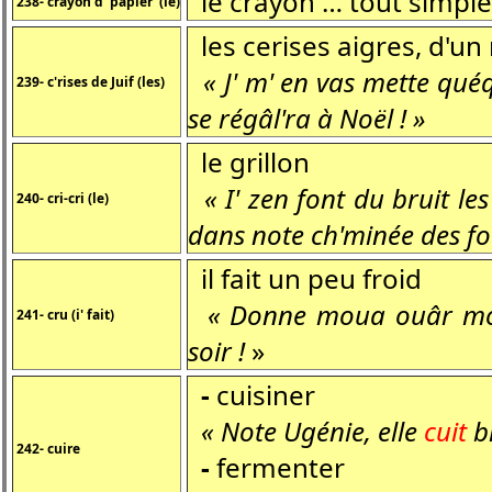
le crayon … tout simpl
238- crayon d' papier (le)
les cerises aigres, d'un 
« J' m' en vas mette qu
239- c'rises de Juif (les)
se régâl'ra à Noël ! »
le grillon
« I' zen font du bruit le
240- cri-cri (le)
dans note ch'minée des fo
il fait un peu froid
« Donne moua ouâr mon gi
241- cru (i' fait)
soir !
»
-
cuisiner
« Note Ugénie, elle
cuit
bi
242- cuire
-
fermenter