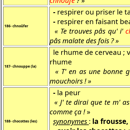
chnoûfe
?
»
-
respirer ou priser le 
-
respirer en faisant b
186- chnoûfer
« Te trouves pâs qu' i'
c
pâs malate des fois ? »
le rhume de cerveau ; vi
rhume
187- chnouppe (la)
« T' en as une bonne 
mouchoirs ! »
-
la peur
« J' te dirai que te m' a
comme ça !
»
synonymes
:
la frousse, 
188- chocottes (les)