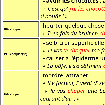
- avoir les chocottes :
a
« C'est qu'
j'ai les chocot
si nouâr !
»
heurter quelque chose 
189- choquer
« T' en fais du bruit en
c
-
se brûler superficiell
« Te vas
te choquer
mo fe
190- choquer (se)
-
causer à l'épiderme u
« La pôfe, ê s'a sâl'ment
mordre, attraper
« ILe facteur, i' vient d' s
« Te vas
choper
une bo
191- choper
courant d'air ! »