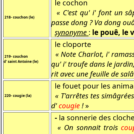
le cochon
« C'est qu' i' font un 
218- couchon (le)
passe dong ? Va dong ouâr
synonyme
:
le pouê, le 
le cloporte
« Note Charlot, i' ramasse
219- couchon
d' saint Antoine (le)
qu' i' troufe dans le jardi
rit avec une feuille de salâ
le fouet pour les anim
« T'arrêtes tes simâgrées 
220- cougie (la)
d'
cougie
!
»
-
la sonnerie des cloch
« On sonnait trois
cou