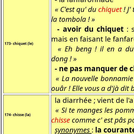
« C'est qu' du
chiquet
! J'
la tombola ! »
-
avoir du chiquet
: 
mais en faisant le fanfa
173- chiquet (le)
« Eh beng ! il en a d
dong ! »
- ne pas manquer de c
« La nouvelle bonnamie
ouâr ! Elle vous a d'jà dit
la diarrhée ; vient de l
« Si te manges les pomme
174- chisse (la)
chisse
comme c' est pâs po
synonymes
:
la courante