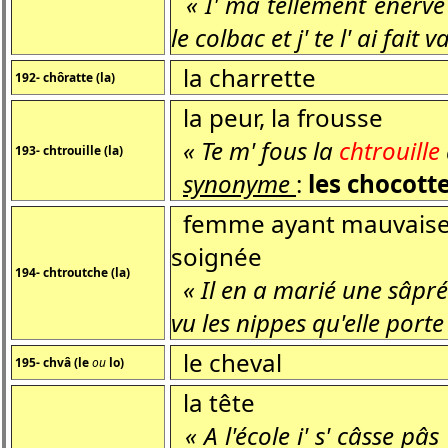
« I' ma tellement énervé a
le colbac et j' te l' ai fait 
la charrette
192- chôratte (la)
la peur, la frousse
« Te m' fous la
chtrouille
193- chtrouille (la)
synonyme
:
les chocott
femme ayant mauvaise al
soignée
194- chtroutche (la)
« Il en a marié une sâpr
vu les nippes qu'elle porte
le cheval
195- chvâ (le
ou
lo)
la tête
« A l'école i' s' câsse pâs