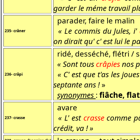
garder le méme travail pl
parader, faire le malin
« Le commis du Jules, i'
235- crâner
on dirait qu' c' est lui le p
ridé, desséché, flétri /
« Sont tous
crâpies
nos p
« C' est que t'as les joue
236- crâpi
septante ans !
»
synonymes
:
fiâche, fla
avare
« L' est
crasse
comme pâs 
237- crasse
crédit, va ! »