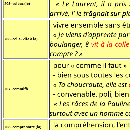
« Le Laurent, il a pris
205- colbac (le)
arrivé, i' le trâgnait sur pl
vivre ensemble sans êt
« Je viens d'apprente par 
206- colle (vife à la)
boulanger, ê
vit à la coll
compte ? »
pour « comme il faut »
-
bien sous toutes les 
« Ta choucroute, elle est
207- commifô
-
convenable, poli, bie
« Les râces de la Pauline
surtout avec un homme co
la compréhension, l'e
208- comprenotte (la)