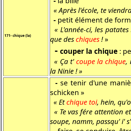
-
la bille
« Après l'école, te viendr
-
petit élément de form
« L'année-ci, les patates 
171- chique (la)
que des
chiques
!
»
-
couper la chique
: p
« Ça t'
coupe la chique
,
la Ninie ! »
-
se tenir d'une manièr
schicken »
« Et
chique toi
, hein, qu'
« Te vas fére attention e
soupe, namm, passqu' i' s'a
-
faire, se conduire, êtr