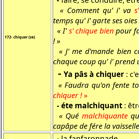
« Comment qu' i' va
s
temps qu' i' garte ses oies 
« I'
s' chique bien
pour f
172- chiquer (se)
! »
« J' me d'mande bien c
chaque coup qu' i' prend u
-
Ya pâs à chiquer
: c'
« Faudra qu'on fente tout
chiquer !
»
- éte
malchiquant
: êt
« Qué
malchiquante
que
capâpe de fére la vaissel
-
la fanfaronnade