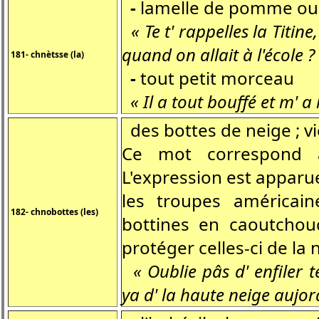
-
lamelle de pomme ou 
« Te t' rappelles la Titine
quand on allait à l'école ?
181- chnètsse (la)
-
tout petit morceau
« Il a tout bouffé et m' 
des bottes de neige ; vi
Ce mot correspond à
L'expression est apparue
les troupes américain
182- chnobottes (les)
bottines en caoutchou
protéger celles-ci de la 
« Oublie pâs d' enfiler 
ya d' la haute neige aujor