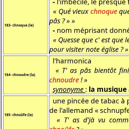
-
l'imbécile, le presque 
« Qué vieux
chnoque
que 
pâs ? » »
183- chnoque (le)
-
nom méprisant donné 
« Quesse que c' est que l
pour visiter note église ? »
l'harmonica
« T' as pâs bientôt fini
184- chnoudre (la)
chnoudre
! »
synonyme
:
la musique
une pincée de tabac à pri
de l'allemand « schnupfen
185- chnoûfe (la)
« T' as d'jà vu commen