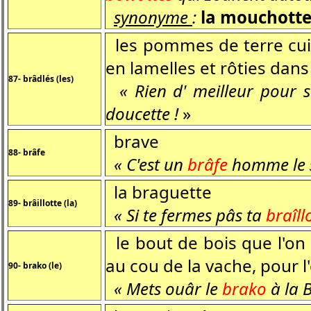
synonyme
:
la mouchott
les pommes de terre cui
en lamelles et rôties dans
87- brâdlés (les)
« Rien d' meilleur pour 
doucette !
»
brave
88- brâfe
« C'est un
brâfe
homme le su
la braguette
89- brâillotte (la)
« Si te fermes pâs ta
braîll
le bout de bois que l'on
au cou de la vache, pour 
90- brako (le)
« Mets ouâr le
brako
à la 