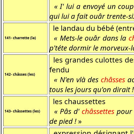
« I' lui a envoyé un cou
qui lui a fait ouâr trente-s
le landau du bébé (entr
« Mets-le ouâr dans la
c
141- charrette (la)
p'téte dormir le morveux-l
les grandes culottes de
fendu
142- châsses (les)
« N'en vlà des
châsses
ac
tous les jours qu'on dirait !
les chaussettes
« Pâs d'
châssettes
pour 
143- châssettes (les)
de pied !
»
expression désignant l'a