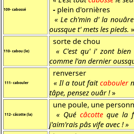
-
plein d'ornières
109- cabossé
« Le ch'min d' la nouâre
oussque t' mets les pieds.
sorte de chou
« C'est qu' i' zont bie
110- cabou (le)
comme l'an dernier oussqu
renverser
« Il a tout fait
cabouler
m
111- cabouler
tâpe, pensez ouâr !
»
une poule, une person
« Qué
câcotte
que la f
112- câcotte (la)
j'aim'rais pâs vife avec ! »