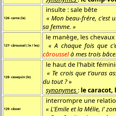
insulte : sale bête
« Mon beau-frére, c'est 
126- carne (la)
sa femme. »
le manège, les chevaux 
« A chaque fois que c'es
127- câroussel ( le / les)
câroussel
à mes trois bâcel
le haut de l'habit fémin
« Te crois que t'auras as
128- casaquin (le)
du tout ?
»
synonymes
:
le caracot,
interrompre une relati
« L'Emile et la Mélie, i' zo
129- câsser