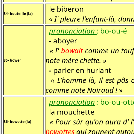
le biberon
84- bouteille (la)
« I' pleure l'enfant-là, don
prononciation
:
bo-ou-é
-
aboyer
« I'
bowait
comme un toufou
note mére chette. »
85- bower
-
parler en hurlant
« L'homme-là, il est pâs 
comme note Noiraud !
»
prononciation
:
bo-ou-ott
la mouchette
« Pour sûr qu'on aura d' l'
86- bowotte (la)
bowottes
qui zounent autour