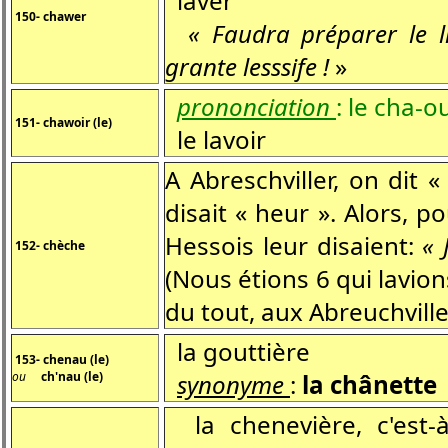
laver
150- chawer
« Faudra préparer le 
grante lesssife !
»
prononciation
: le
cha-ou
151- chawoir (le)
le lavoir
A Abreschviller, on dit 
disait « heur ». Alors, p
Hessois leur disaient:
« 
152- chèche
(Nous étions 6 qui lavions
du tout, aux Abreuchville
la gouttière
153- chenau (le)
ou
ch'nau (le)
synonyme
:
la chânette
la chenevière, c'est-à