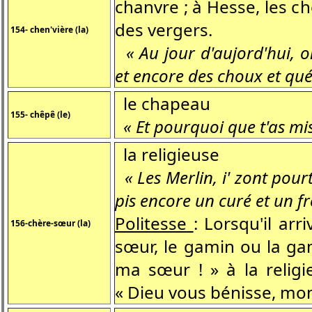
chanvre ; à Hesse, les c
des vergers.
154- chen'vière (la)
« Au jour d'aujord'hui, o
et encore des choux et qué
le chapeau
155- chêpê (le)
« Et pourquoi que t'as mi
la religieuse
« Les Merlin, i' zont pou
pis encore un curé et un fr
Politesse
: Lorsqu'il ar
156-chère
-s
œur (la)
sœur, le gamin ou la gam
ma sœur ! » à la religi
« Dieu vous bénisse, mon