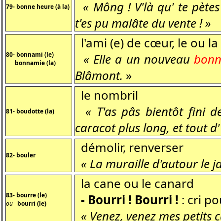
« Mông ! V'là qu' te pète
79-
bonne heure (à la)
t'es pu malâte du vente ! »
l'ami (e) de cœur, le ou la
80-
bonnami (le)
« Elle a un nouveau
bon
bonnamie (la)
Blâmont.
»
le nombril
« T'as pâs bientôt fini 
81- boudotte (la)
caracot plus long, et tout d' 
démolir, renverser
82- bouler
« La muraille d'autour le j
la cane ou le canard
83- bourre (le)
- Bourri ! Bourri !
: cri p
ou
bourri (le)
« Venez, venez mes petits 