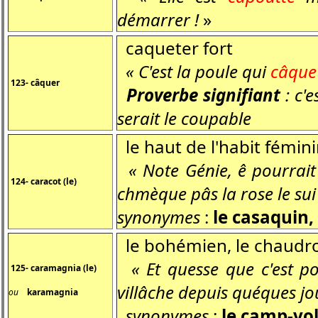
démarrer !
»
caqueter fort
« C'est la poule qui
câque
123- câquer
Proverbe signifiant
: c'e
serait le coupable
le haut de l'habit fémini
« Note Génie, ê pourrait
124- caracot (le)
chmèque pâs la rose le sui 
synonymes
:
le casaquin,
le bohémien, le chaudro
« Et quesse que c'est p
125- caramagnia (le)
villâche depuis quéques jo
ou
karamagnia
synonymes
:
le camp-vol