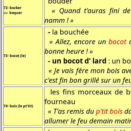
bouder
72- bocker
« Quand t'auras fini d
ou
boquer
namm ! »
-
la bouchée
« Allez, encore un
bocot
d
bonne heure ! »
73- bocot (le)
-
un
bocot d' lard
: un bo
« Je vais fére mon bois av
c'est fin bon grillé sur un feu
les fins morceaux de bo
fourneau
74- bois (le pt'tit)
« T'as remis du
p'tit bois
da
allumer le feu demain matin