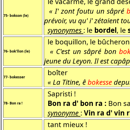
le vacarme, le grand dés
« I' zont foutu un sâpré
75- bokson (le)
prévoir, vu qu' i' zétaient t
synonymes
: le
bordel
, le
le boquillon, le bûcheron
« C'est un sâpré bon
bok
76- bok'llon (le)
jeune du Leyon. Il est capâp
boîter
77- bokesser
« La Titine, ê
bokesse
depuis
Sapristi !
Bon ra d' bon ra :
Bon sa
78- Bon ra !
synonyme
:
Vin ra d' vin r
tant mieux !