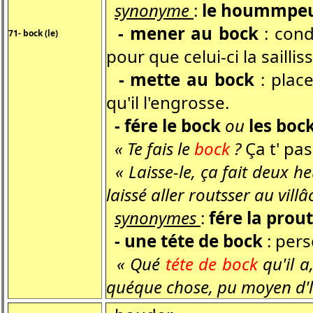
synonyme
:
le hoummpe
- mener au bock
: cond
71- bock (le)
pour que celui-ci la sailliss
- mette au bock
: place
qu'il l'engrosse.
- fére le bock
ou
les boc
« Te fais le
bock
?
Ça t' pass
« Laisse-le, ça fait deux heu
laissé aller routsser au vill
synonymes
:
fére la prout
- une téte de bock
: pers
« Qué
téte de bock
qu'il a
quéque chose, pu moyen d'l