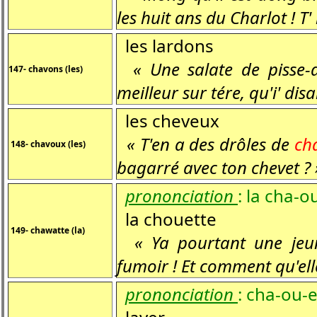
les huit ans du Charlot ! T'
les lardons
« Une salate de pisse-a
147- chavons (les)
meilleur sur tére, qu'i' dis
les cheveux
« T'en a des drôles de
ch
148- chavoux (les)
bagarré avec ton chevet ? 
prononciation
: la
cha-ou
la chouette
149- chawatte (la)
« Ya pourtant une je
fumoir ! Et comment qu'elle
prononciation
:
cha-ou-e