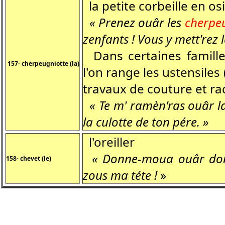
la petite corbeille en os
« Prenez ouâr les
cherpe
zenfants ! Vous y mett'rez l
Dans certaines famille
157- cherpeugniotte (la)
l'on range les ustensiles 
travaux de couture et 
« Te m' ramèn'ras ouâr l
la culotte de ton pére. »
l'oreiller
« Donne-moua ouâr don
158- chevet (le)
zous ma téte !
»