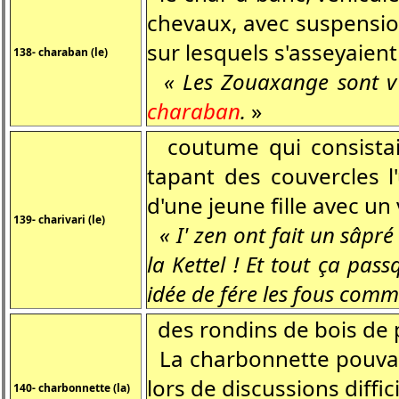
chevaux, avec suspension
sur lesquels s'asseyaient
138- charaban (le)
« Les Zouaxange sont v'n
charaban
.
»
coutume qui consistait
tapant des couvercles l'
d'une jeune fille avec un
139- charivari (le)
« I' zen ont fait un sâpr
la Kettel ! Et tout ça pass
idée de fére les fous comme
des rondins de bois de 
La charbonnette pouvait 
lors de discussions diffi
140- charbonnette (la)