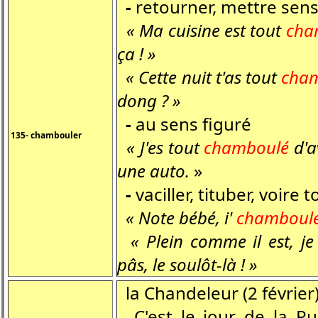
-
retourner, mettre sen
« Ma cuisine est tout
cha
ça ! »
« Cette nuit t'as tout
cha
dong ? »
-
au sens figuré
135- chambouler
« J'es tout
chamboulé
d'a
une auto.
»
-
vaciller, tituber, voire
« Note bébé, i'
chamboul
« Plein comme il est, j
pâs, le soulôt-là ! »
la Chandeleur (2 février
C'est le jour de la Pur