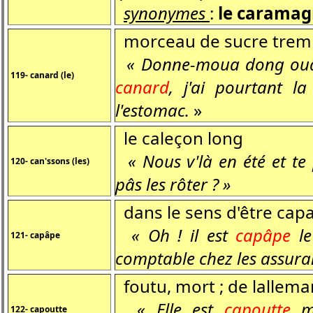
synonymes
:
le caramagn
morceau de sucre tremp
« Donne-moua dong ouâr 
119- canard (le)
canard
, j'ai pourtant l
l'estomac.
»
le caleçon long
« Nous v'là en été et te
120- can'ssons (les)
pâs les rôter ? »
dans le sens d'être capab
« Oh ! il est
capâpe
le
121- capâpe
comptable chez les assuran
foutu, mort
; de lallema
« Elle est
capoutte
ma
122- capoutte