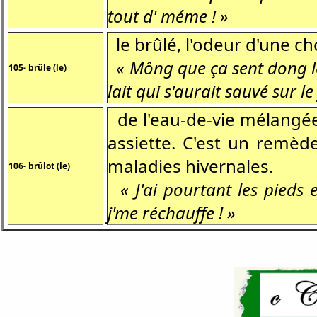
tout d' méme ! »
le brûlé, l'odeur d'une ch
« Mông que ça sent dong 
105- brûle (le)
lait qui s'aurait sauvé sur l
de l'eau-de-vie mélangée 
assiette. C'est un remèd
maladies hivernales.
106- brûlot (le)
« J'ai pourtant les pieds
j'me réchauffe ! »