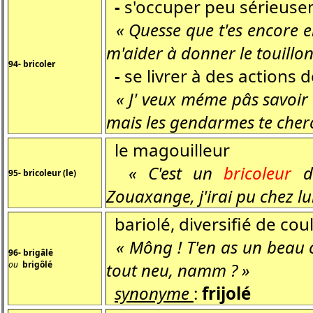
-
s'occuper peu sérieus
« Quesse que t'es encore e
m'aider à donner le touillo
94- bricoler
-
se livrer à des actions 
« J' veux méme pâs savoir 
mais les gendarmes te cher
le magouilleur
« C'est un
bricoleur
de
95- bricoleur (le)
Zouaxange, j'irai pu chez lui
bariolé, diversifié de cou
« Mông ! T'en as un beau 
96- brigâlé
ou
brigôlé
tout neu, namm ? »
synonyme
:
frijolé