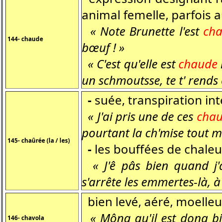
animal femelle, parfois 
« Note Brunette l'est
ch
144- chaude
bœuf ! »
« C'est qu'elle est
chaude
un schmoutsse, te t' rends
-
suée, transpiration in
« J'ai pris une de ces
chau
pourtant la ch'mise tout mo
145- chaûrée (la / les)
-
les bouffées de chale
« J'ê pâs bien quand j
s'arrête les emmertes-là, 
bien levé, aéré, moelleu
« Mông qu'il est dong b
146- chavola