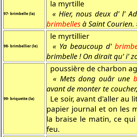
la myrtille
« Hier, nous deux d' l' Ad
97- brimbelle (la)
brimbelles
à Saint Courien. 
le myrtillier
« Ya beaucoup d'
brimbe
98- brimbellier (le)
brimbelle ! On dirait qu' i'
poussière de charbon a
« Mets dong ouâr une
b
avant de monter te coucher,
Le soir, avant d'aller au l
99- briquette (la)
papier journal et on les m
la braise le matin, ce qu
feu.