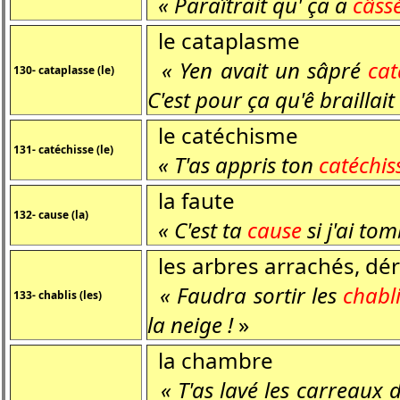
« Paraîtrait qu' ça a
câss
le cataplasme
« Yen avait un sâpré
cat
130- cataplasse (le)
C'est pour ça qu'ê braillait 
le catéchisme
131- catéchisse (le)
« T'as appris ton
catéchi
la faute
132- cause (la)
« C'est ta
cause
si j'ai to
les arbres arrachés, dér
« Faudra sortir les
chabl
133- chablis (les)
la neige !
»
la chambre
« T'as lavé les carreaux 