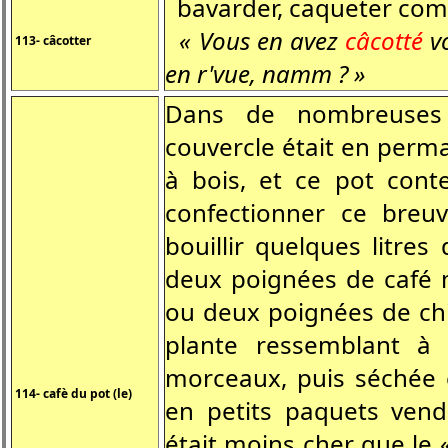
bavarder, caqueter com
« Vous en avez
câcotté
vo
113- câcotter
en r'vue, namm ? »
Dans de nombreuses 
couvercle était en perma
à bois, et ce pot cont
confectionner ce breuv
bouillir quelques litres
deux poignées de café 
ou deux poignées de chic
plante ressemblant à l
morceaux, puis séchée e
114- cafè du pot (le)
en petits paquets vend
était moins cher que le «