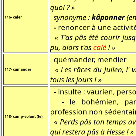
quoi ? »
synonyme
:
kâponner
(en
116- caler
-
renoncer à une activité
« T'as pâs été courir jus
pu, alors t'as
calé
! »
quémander, mendier
« Les râces du Julien, i'
117- câmander
tous les jours !
»
-
insulte : vaurien, pe
-
le bohémien, par
profession non sédentai
118- camp-volant (le)
« Perds pâs ton temps avec
qui restera pâs à Hesse ! »