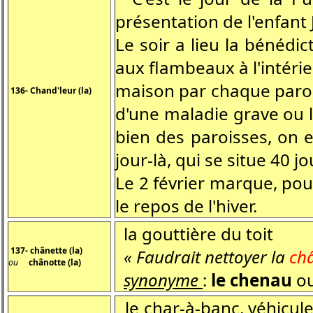
présentation de l'enfant
Le soir a lieu la bénédic
aux flambeaux à l'intérie
maison par chaque paroi
136- Chand'leur (la)
d'une maladie grave ou 
bien des paroisses, on e
jour-là, qui se situe 40 j
Le 2 février marque, pour
le repos de l'hiver.
la gouttière du toit
137- chânette (la)
« Faudrait nettoyer la
ch
ou
chânotte (la)
synonyme
:
le chenau
ou
le char-à-banc, véhicule