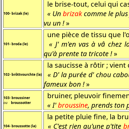
le brise-tout, celui qui ca
« Un
brizak
comme le plus j
100- brizak (le)
vu un !
»
une pièce de tissu que l'
« J' m'en vas à vâ chez 
101- broda (le)
qu'à prente ta tricote !
»
la saucisse à rôtir ; vient
« D' la purée d' chou cabo
102- brôttvourchte (la)
fameux bon !
»
bruiner, pleuvoir fineme
103- broussiner
ou
broussotter
« I'
broussine
, prends ton 
la petite pluie fine, la br
« C'est rien qu'une p'tite
b
104- broussotte (la)