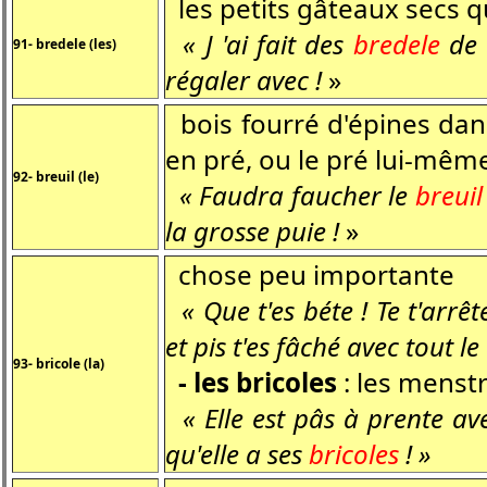
les petits gâteaux secs q
« J 'ai fait des
bredele
de t
91- bredele (les)
régaler avec !
»
bois fourré d'épines dans
en pré, ou le pré lui-mêm
92- breuil (le)
« Faudra faucher le
breuil
la grosse puie !
»
chose peu importante
« Que t'es béte ! Te t'arrê
et pis t'es fâché avec tout le 
93- bricole (la)
- les bricoles
: les menst
« Elle est pâs à prente ave
qu'elle a ses
bricoles
! »