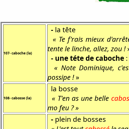
-
la tête
« Te f'rais mieux d'arrê
tente le linche, allez, zou !
107- caboche (la)
-
une
téte de caboche
:
« Note Dominique, c'es
possipe !
»
la bosse
« T'en as une belle
cabos
108- cabosse (la)
mo feu ? »
-
plein de bosses
« L'est tout
cabossé
le sea