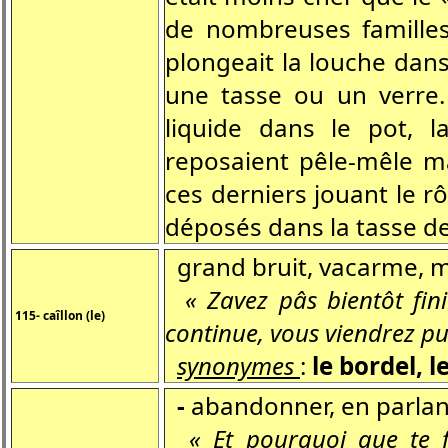
de nombreuses familles
plongeait la louche dans
une tasse ou un verre.
liquide dans le pot, l
reposaient pêle-mêle m
ces derniers jouant le rô
déposés dans la tasse de
grand bruit, vacarme, m
« Zavez pâs bientôt fini
115- caîllon (le)
continue, vous viendrez pu
synonymes
:
le bordel, l
-
abandonner, en parlan
« Et pourquoi que te fi