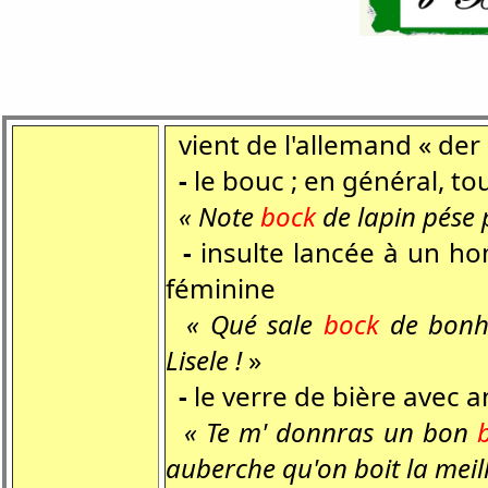
vient de l'allemand « der B
-
le bouc ; en général, to
« Note
bock
de lapin pése p
-
insulte lancée à un h
féminine
« Qué sale
bock
de bonh
Lisele !
»
-
le verre de bière avec 
« Te m' donnras un bon
auberche qu'on boit la meil