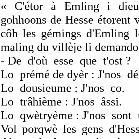
« C'étor à Emling i dieu
gohhoons de Hesse étorent vé
côh les gémings d'Emling le
maling du villèje li demandor
- De d'où esse que t'ost ?
Lo prémé de dyèr : J'nos d
Lo dousieume : J'nos co.
Lo trâhième : J'nos âssi.
Lo qwètryème : J'nos sont t
Vol porqwè les gens d'Hesse