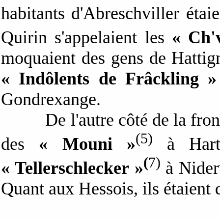
habitants d'Abreschviller étai
Quirin s'appelaient les
« Ch'
moquaient des gens de Hatti
« Indôlents de Frâckling »
Gondrexange.
De l'autre côté de la fro
(5)
des
« Mouni »
à Hartz
(
7)
« Tellerschlecker »
à Niderv
Quant aux Hessois, ils étaient