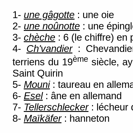
1-
une gâgotte
: une oie
2-
une noûnotte
: une épingl
3-
chèche
: 6 (le chiffre) en
4-
Ch'vandier
: Chevandier
ème
terriens du 19
siècle, ay
Saint Quirin
5-
Mouni
: taureau en allem
6-
Esel
: âne en allemand
7-
Tellerschlecker
: lécheur 
8-
Maïkäfer
: hanneton