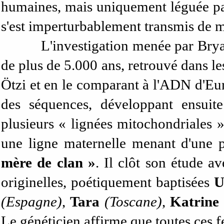
humaines, mais uniquement léguée par
s'est imperturbablement transmis de mè
L'investigation menée par Bry
de plus de 5.000 ans, retrouvé dans 
Ötzi et en le comparant à l'ADN d'Eur
des séquences, développant ensuit
plusieurs « lignées mitochondriales »
une ligne maternelle menant d'une 
mère de clan »
. Il clôt son étude a
originelles, poétiquement baptisées
U
(Espagne)
,
Tara
(Toscane)
,
Katrine
Le généticien affirme que toutes ces