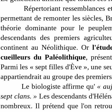
Répertoriant ressemblances et
permettant de remonter les siècles, B
théorie dominante pour le peupleme
descendants des premiers agricult
continent au Néolithique. Or
l'étu
cueilleurs du Paléolithique
, présen
Parmi les « sept filles d'Ève », une s
appartiendrait au groupe des premiers 
Le biologiste affirme qu'
« au
sept clans. »
Les descendants d'Héléna
nombreux. Il prétend que l'on retrou