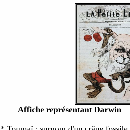
Affiche représenta
*
Toumaï
:
surnom d'un crâne fossile