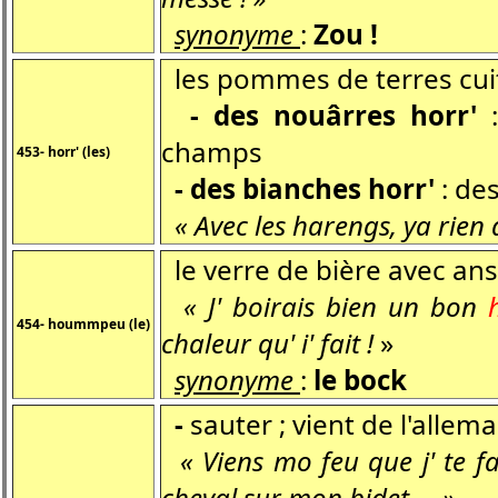
synonyme
:
Zou !
les pommes de terres cui
- des nouârres horr'
champs
453- horr' (les)
- des bianches horr'
: de
« Avec les harengs, ya rien 
le verre de bière avec an
« J' boirais bien un bon
454- hoummpeu (le)
chaleur qu' i' fait !
»
synonyme
:
le bock
-
sauter ; vient de l'allem
« Viens mo feu que j' te f
cheval sur mon bidet ... »