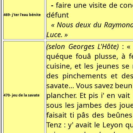
-
faire une visite de co
défunt
469- j'ter l'eau bénite
« Nous deux du Raymond
Luce. »
(selon Georges L'Hôte)
: «
quéque fouâ plusse, à fé
cuisine, et les jeunes se
des pinchements et des
savate… Vous savez beun 
plancher. Et pis i' en vai
470- jeu de la savate
sous les jambes des jou
faisait ti pâs des beûnes
Tenz : y' avait le Leyon 