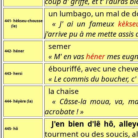
coup d' griffe, et t' l'auras b
un lumbago, un mal de d
441- hèkseu-chousse
« J' ai un fameux
kèkse
(le)
j'arrive pu à me mette assis
semer
442- héner
« M' en vas
héner
mes eugno
ébouriffé, avec une chevel
443- hersi
« Le commis du boucher, c' 
la chaise
« Câsse-la moua, va, 
444- héyère (la)
acrobate ! »
J'en bien d'lê hô, alley
445- hô
tourment ou des soucis, all