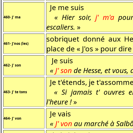
Je me suis
« Hier soir,
j' m'a
pour
460- J' ma
escaliers.
»
sobriquet donné aux Hess
461- J'nos (les)
place de « J'os » pour dire 
Je suis
462- J' son
«
J' son
de Hesse, et vous,
Je t'étends, je t'assomm
« Si jamais t' ouvres en
463- J' te tons
l'heure !
»
Je vais
464- J' von
«
J' von
au marché à Salbô 