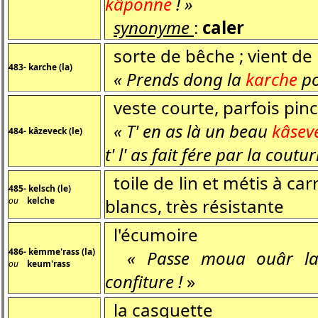
kâponne
! »
synonyme
:
caler
sorte de bêche ; vient de 
483- karche (la)
« Prends dong la
karche
po
veste courte, parfois pincé
« T' en as là un beau
kâsev
484- kâzeveck (le)
t' l' as fait fére par la coutur
toile de lin et métis à car
485- kelsch (le)
ou
kelche
blancs, très résistante
l'écumoire
486- kèmme'rass (la)
« Passe moua ouâr 
ou
keum'rass
confiture !
»
la casquette