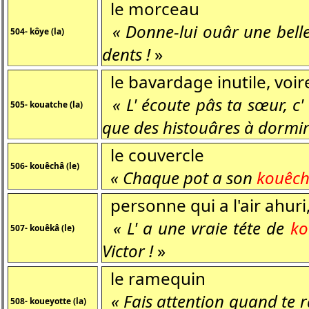
le morceau
« Donne-lui ouâr une bell
504- kôye (la)
dents !
»
le bavardage inutile, vo
« L' écoute pâs ta sœur, c' 
505- kouatche (la)
que des histouâres à dormi
le couvercle
506- kouêchâ (le)
« Chaque pot a son
kouêc
personne qui a l'air ahuri
« L' a une vraie téte de
ko
507- kouêkâ (le)
Victor !
»
le ramequin
« Fais attention quand te 
508- koueyotte (la)