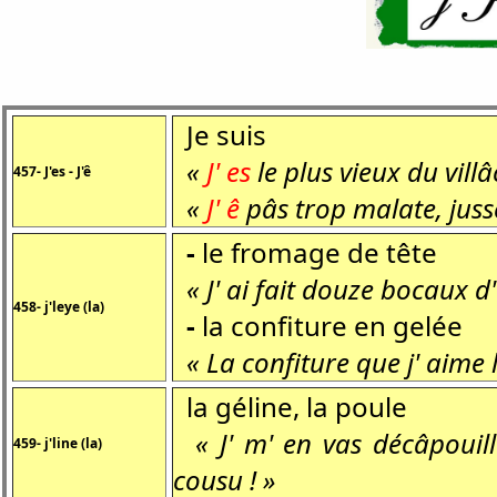
Je suis
«
J' es
le plus vieux du villâ
457- J'es - J'ê
«
J' ê
pâs trop malate, juss
-
le fromage de tête
« J' ai fait douze bocaux d
458- j'leye (la)
-
la confiture en gelée
« La confiture que j' aime l
la géline, la poule
« J' m' en vas décâpouil
459- j'line (la)
cousu ! »