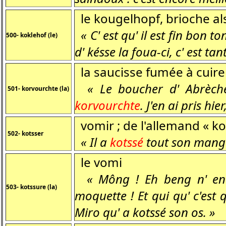
le kougelhopf, brioche al
« C' est qu' il est fin bon t
500- koklehof (le)
d' késse la foua-ci, c' est tan
la saucisse fumée à cuire 
« Le boucher d' Abrèche q
501- korvourchte (la)
korvourchte
. J'en ai pris hie
vomir ; de l'allemand « ko
502- kotsser
« Il a
kotssé
tout son mange
le vomi
« Mông ! Eh beng n' en 
503- kotssure (la)
moquette ! Et qui qu' c'est q
Miro qu' a kotssé son os. »