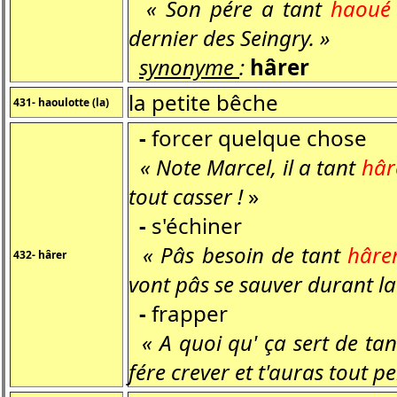
« Son pére a tant
haoué
dernier des Seingry. »
synonyme
:
hârer
la petite bêche
431- haoulotte (la)
-
forcer quelque chose
« Note Marcel, il a tant
hâr
tout casser !
»
-
s'échiner
« Pâs besoin de tant
hâre
432- hârer
vont pâs se sauver durant la 
-
frapper
« A quoi qu' ça sert de ta
fére crever et t'auras tout pe