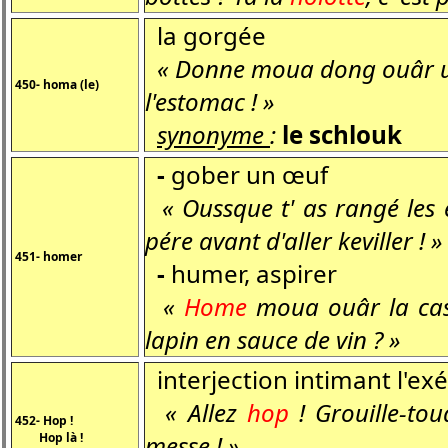
la gorgée
« Donne moua dong ouâr 
450- homa (le)
l'estomac ! »
synonyme
:
le schlouk
-
gober un œuf
« Oussque t' as rangé les eu
pére avant d'aller keviller ! »
451- homer
-
humer, aspirer
«
Home
moua ouâr la cass'
lapin en sauce de vin ? »
interjection intimant l'ex
« Allez
hop
! Grouille-to
452- Hop !
Hop là !
messe ! »