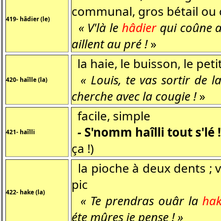
communal, gros bétail ou
419- hâdier (le)
« V'là le
hâdier
qui coûne av
aillent au pré !
»
la haie, le buisson, le peti
« Louis, te vas sortir de l
420- haîlle (la)
cherche avec la cougie !
»
facile, simple
-
S'nomm haîlli tout s'lé
421- haîlli
ça !)
la pioche à deux dents ; v
pic
422- hake (la)
« Te prendras ouâr la
ha
éte mûres je pense ! »