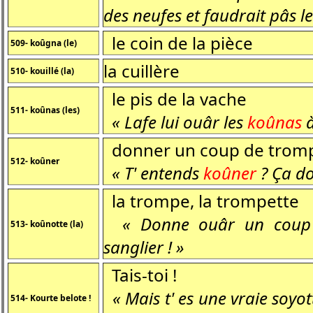
des neufes et faudrait pâs l
le coin de la pièce
509- koûgna (le)
la cuillère
510- kouillé (la)
le pis de la vache
511- koûnas (les)
« Lafe lui ouâr les
koûnas
à
donner un coup de trom
512- koûner
« T' entends
koûner
? Ça do
la trompe, la trompette
« Donne ouâr un coup
513- koûnotte (la)
sanglier ! »
Tais-toi !
« Mais t' es une vraie soyot
514- Kourte belote !