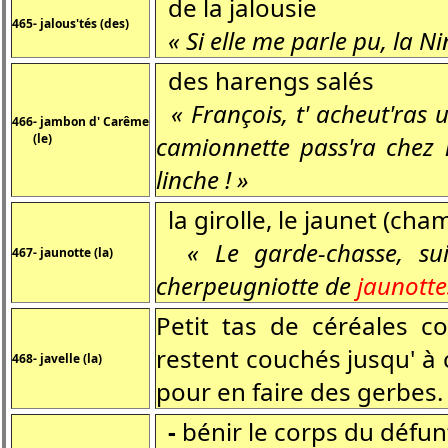
de la jalousie
465- jalous'tés (des)
« Si elle me parle pu, la Ni
des harengs salés
« François, t' acheut'ras
466- jambon d' Carême
(le)
camionnette pass'ra chez
linche ! »
la girolle, le jaunet (ch
« Le garde-chasse, sui 
467- jaunotte (la)
cherpeugniotte de
jaunotte
Petit tas de céréales co
restent couchés jusqu' à c
468- javelle (la)
pour en faire des gerbes.
-
bénir le corps du défun