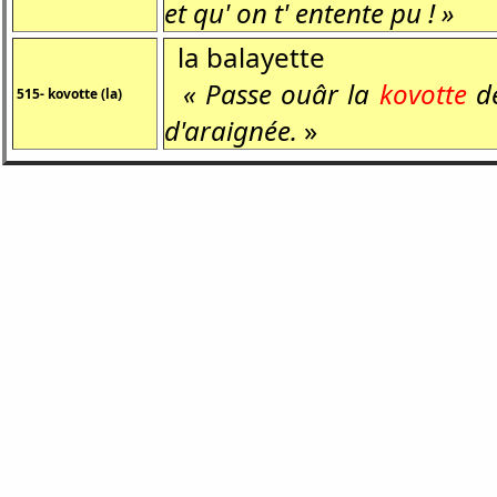
et qu' on t' entente pu ! »
la balayette
« Passe ouâr la
kovotte
de
515- kovotte (la)
d'araignée.
»