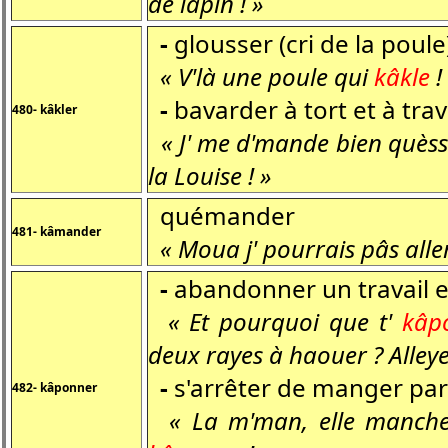
de lapin ! »
-
glousser (cri de la poule
« V'là une poule qui
kâkle
!
-
bavarder à tort et à tra
480- kâkler
« J' me d'mande bien quèsse
la Louise ! »
quémander
481- kâmander
« Moua j' pourrais pâs alle
-
abandonner un travail 
« Et pourquoi que t'
kâp
deux rayes à haouer ? Alleye
-
s'arrêter de manger pa
482- kâponner
« La m'man, elle manche d