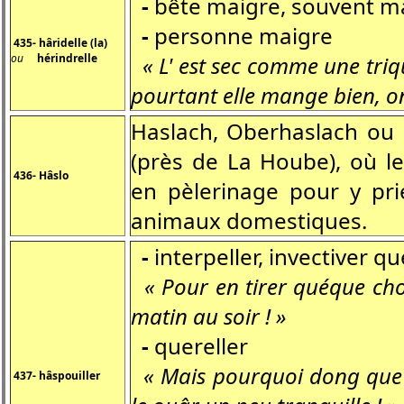
-
bête maigre, souvent ma
-
personne maigre
435- hâridelle (la)
ou
hérindrelle
« L' est sec comme une triq
pourtant elle mange bien, on
Haslach, Oberhaslach ou N
(près de La Hoube), où l
436- Hâslo
en pèlerinage pour y prie
animaux domestiques.
-
interpeller, invectiver q
« Pour en tirer quéque chos
matin au soir ! »
-
quereller
« Mais pourquoi dong que 
437- hâspouiller