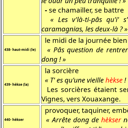
le ouâr un peu tranquille ! »
-
se chamailler, se battre
« Les v'là-ti-pâs qu'i' 
caramagnias, les deux-là ? »
le midi de la journée bien a
« Pâs question de rentre
438- haut-midi (le)
dong ! »
la sorcière
« T' es qu'une vieille
hèkse
!
439- hèkse (la)
Les sorcières étaient s
Vignes, vers Xouaxange.
provoquer, taquiner, embêt
« Arrête dong de
hèkser
no
440- hèkser