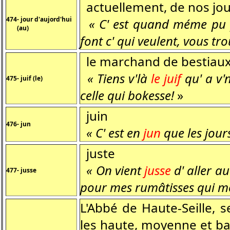
actuellement, de nos jou
474- jour d'aujord'hui
« C' est quand méme pu 
(au)
font c' qui veulent, vous tr
le marchand de bestiau
« Tiens v'là
le juif
qu' a v'n
475- juif (le)
celle qui bokesse!
»
juin
476- jun
« C' est en
jun
que les jours
juste
« On vient
jusse
d' aller a
477- jusse
pour mes rumâtisses qui me
L'Abbé de Haute-Seille, 
les haute, moyenne et bas