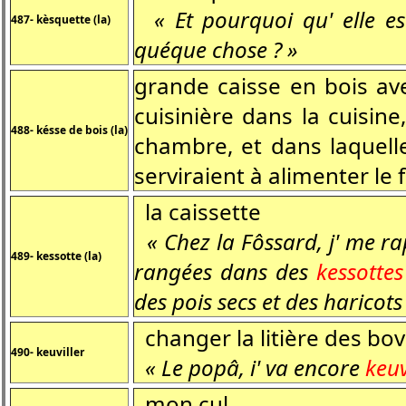
« Et pourquoi qu' elle es
487- kèsquette (la)
quéque chose ? »
grande caisse en bois ave
cuisinière dans la cuisin
488- késse de bois (la)
chambre, et dans laquelle
serviraient à alimenter le 
la caissette
« Chez la Fôssard, j' me rap
489- kessotte (la)
rangées dans des
kessotte
des pois secs et des haricots 
changer la litière des bov
490- keuviller
« Le popâ, i' va encore
keuv
mon cul