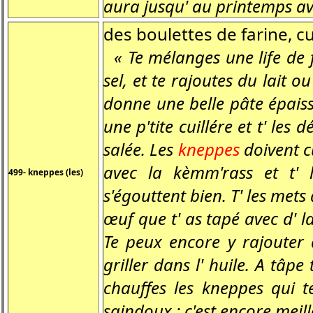
aura jusqu' au printemps ave
des boulettes de farine, cu
« Te mélanges une life de f
sel, et te rajoutes du lait 
donne une belle pâte épaiss
une p'tite cuillére et t' le
salée. Les
kneppes
doivent cu
avec la kèmm'rass et t' 
499- kneppes (les)
s'égouttent bien. T' les mets
œuf que t' as tapé avec d' l
Te peux encore y rajouter 
griller dans l' huile. A tâpe 
chauffes les kneppes qui t
saindoux : c'est encore meill