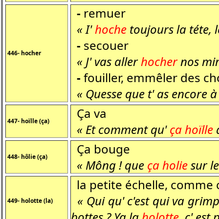
-
remuer
« I'
hoche
toujours la téte,
-
secouer
446- hocher
« J' vas aller
hocher
nos mir
-
fouiller, emmêler des c
« Quesse que t' as encore à 
Ça va
447- hoïlle (ça)
« Et comment qu'
ça
hoïlle
a
Ça bouge
448- hôlie (ça)
« Mông ! que
ça holie
sur le
la petite échelle, comme ce
« Qui qu' c'est qui va grimp
449- holotte (la)
bottes ? Ya la
holotte
, c' est 