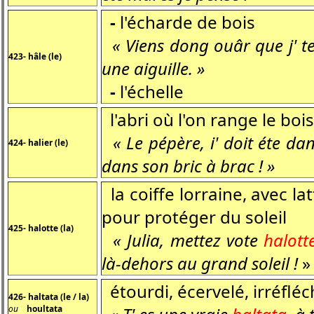
-
l'écharde de bois
« Viens dong ouâr que j' te
423- hâle (le)
une aiguille. »
-
l'échelle
l'abri où l'on range le bois
« Le pépère, i' doit éte da
424- halier (le)
dans son bric à brac ! »
la coiffe lorraine, avec la
pour protéger du soleil
425- halotte (la)
« Julia, mettez vote
halott
là-dehors au grand soleil !
»
étourdi, écervelé, irréfléchi
426- haltata
(le / la)
ou
houltata