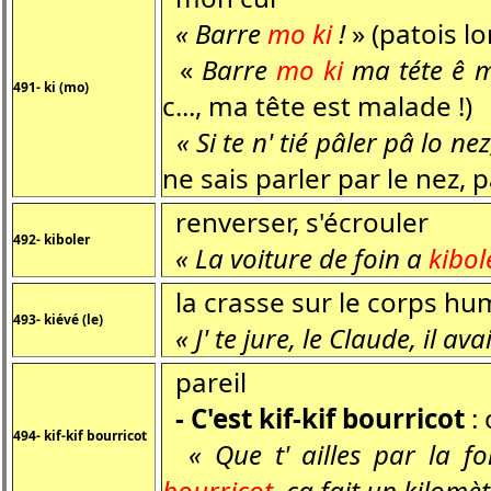
« Barre
mo ki
!
» (patois lo
«
Barre
mo ki
ma téte ê m
491- ki (mo)
c..., ma tête est malade !)
« Si te n' tié pâler pâ lo ne
ne sais parler par le nez, pa
renverser, s'écrouler
492- kiboler
« La voiture de foin a
kibol
la crasse sur le corps hu
493- kiévé (le)
« J' te jure, le Claude, il av
pareil
- C'est kif-kif bourricot
:
494- kif-kif bourricot
« Que t' ailles par la fo
bourricot
, ça fait un kilomèt