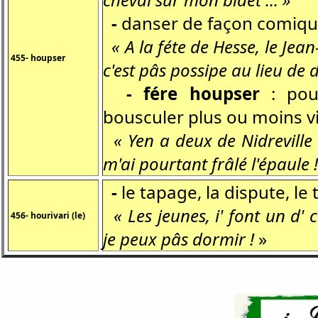
-
danser de façon comiq
« A la féte de Hesse, le Jean-
455- houpser
c'est pâs possipe au lieu de 
- fére houpser
: pou
bousculer plus ou moins 
« Yen a deux de Nidreville 
m'ai pourtant frâlé l'épaule !
-
le tapage, la dispute, l
« Les jeunes, i' font un d' 
456- hourivari (le)
je peux pâs dormir !
»