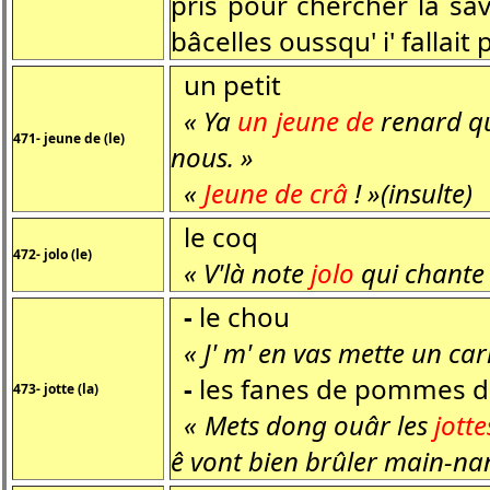
pris pour chercher la sav
bâcelles oussqu' i' fallait 
un petit
« Ya
un jeune de
renard qu
471- jeune de (le)
nous. »
«
Jeune de crâ
! »(insulte)
le coq
472- jolo (le)
« V'là note
jolo
qui chante !
-
le chou
« J' m' en vas mette un car
-
les fanes de pommes de t
473- jotte (la)
« Mets dong ouâr les
jotte
ê vont bien brûler main-nan