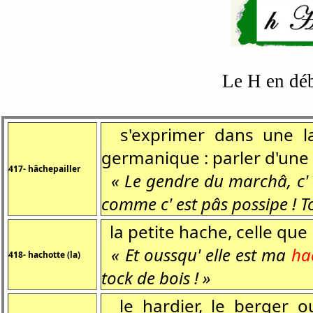
Le H en déb
s'exprimer dans une lan
germanique : parler d'un
417- hâchepailler
« Le gendre du marchâ, c' 
comme c' est pâs possipe ! To
la petite hache, celle que l
« Et oussqu' elle est ma
ha
418- hachotte (la)
tock de bois ! »
le hardier, le berger o