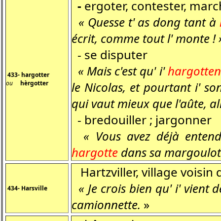
-
ergoter, contester, mar
« Quesse t' as dong tant à
écrit, comme tout l' monte ! 
- se disputer
« Mais c'est qu' i'
hargotten
433- hargotter
ou
hèrgotter
le Nicolas, et pourtant i' 
qui vaut mieux que l'aûte, all
- bredouiller ; jargonner
« Vous avez déjà entendu
hargotte
dans sa margoulotte
Hartzviller, village voisin
« Je crois bien qu' i' vient 
434- Harsville
camionnette.
»