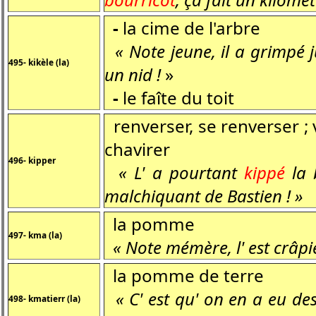
-
la cime de l'arbre
« Note jeune, il a grimpé 
495- kikèle (la)
un nid !
»
-
le faîte du toit
renverser, se renverser ; v
chavirer
496- kipper
« L' a pourtant
kippé
la 
malchiquant de Bastien ! »
la pomme
497- kma (la)
« Note mémère, l' est crâpi
la pomme de terre
« C' est qu' on en a eu de
498- kmatierr (la)