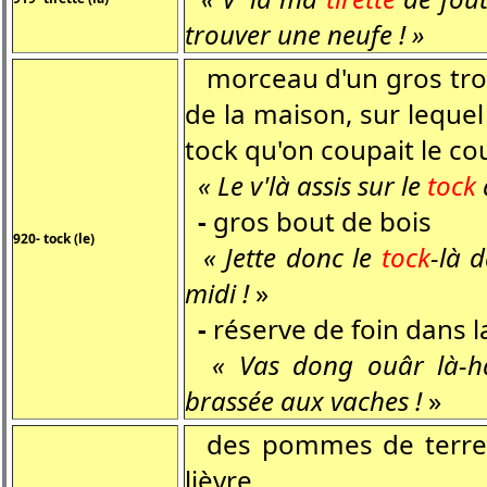
trouver une neufe ! »
morceau d'un gros tron
de la maison, sur lequel 
tock qu'on coupait le cou
« Le v'là assis sur le
tock
-
gros bout de bois
920- tock (le)
« Jette donc le
tock
-là 
midi !
»
-
réserve de foin dans 
« Vas dong ouâr là-h
brassée aux vaches !
»
des pommes de terre a
lièvre