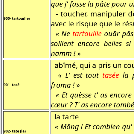
que j' fasse la pâte pour u
-
toucher, manipuler de
900- tartouiller
avec le risque que le rés
« Ne
tartouille
ouâr pâs 
soillent encore belles 
namm !
»
abîmé, qui a pris un co
« L' est tout
tasée
la p
froma !
»
901- tasé
« Et quèsse t' as encore
cœur ? T' as encore tombé 
la tarte
« Mông ! Et combien qu' t
902- tate (la)