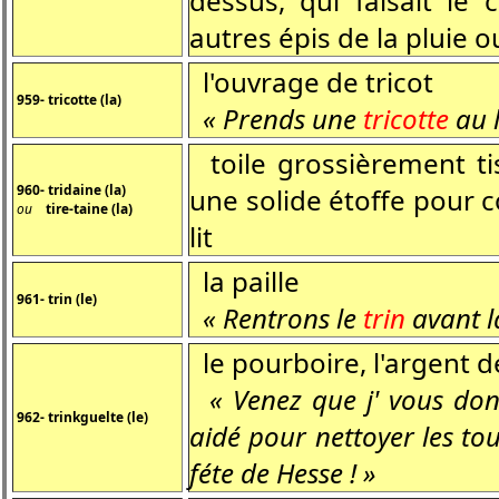
dessus, qui faisait le
autres épis de la pluie o
l'ouvrage de tricot
959- tricotte (la)
« Prends une
tricotte
au l
toile grossièrement ti
960- tridaine (la)
une solide étoffe pour 
ou
tire-taine (la)
lit
la paille
961- trin (le)
« Rentrons le
trin
avant l
le pourboire, l'argent 
« Venez que j' vous donn
962- trinkguelte (le)
aidé pour nettoyer les tou
féte de Hesse ! »