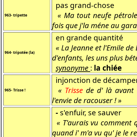
pas grand-chose
« Ma tout neufe pétrolet
963- tripette
fois que j'la méne au gara
en grande quantité
« La Jeanne et l'Emile de
964- tripotée (la)
d'enfants, les uns plus bét
synonyme
:
la chiée
injonction de décampe
«
Trisse
de d' là avant 
965- Trisse !
l'envie de racouser ! »
-
s'enfuir, se sauver
« T'aurais vu comment q
quand i' m'a vu qu' je le 