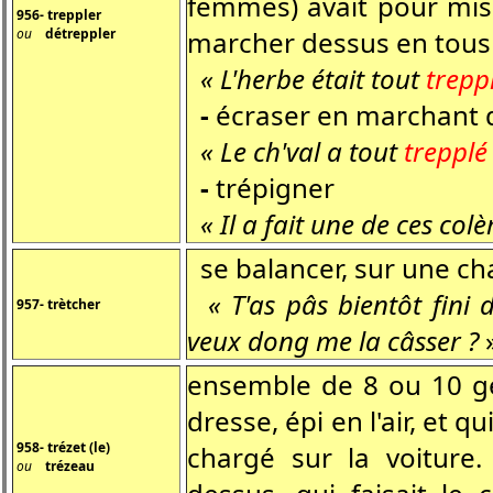
femmes) avait pour missi
956- treppler
ou
détreppler
marcher dessus en tous 
« L'herbe était tout
trepp
-
écraser en marchant 
« Le ch'val a tout
trepplé
-
trépigner
« Il a fait une de ces colèr
se balancer, sur une ch
« T'as pâs bientôt fini
957- trètcher
veux dong me la câsser ?
ensemble de 8 ou 10 ge
dresse, épi en l'air, et 
958- trézet (le)
chargé sur la voiture
ou
trézeau