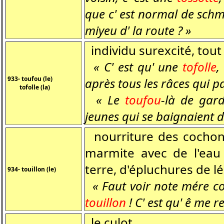
que c' est normal de sc
miyeu d' la route ? »
individu surexcité, tout
« C' est qu' une
tofolle
,
933- toufou (le)
après tous les râces qui p
tofolle (la)
« Le
toufou
-là de gard
jeunes qui se baignaient 
nourriture des cochons
marmite avec de l'eau
terre, d'épluchures de 
934- touillon (le)
« Faut voir note mére coc
touillon
! C' est qu' ê me r
le culot