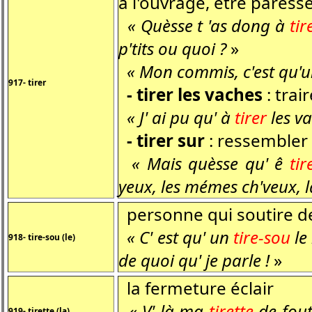
à l'ouvrage, être paress
« Quèsse t 'as dong à
tir
p'tits ou quoi ?
»
« Mon commis, c'est qu'un
917- tirer
- tirer les vaches
: trair
« J' ai pu qu' à
tirer
les va
- tirer sur
: ressembler
« Mais quèsse qu' ê
tir
yeux, les mémes ch'veux, 
personne qui soutire de
« C' est qu' un
tire-sou
le
918- tire-sou (le)
de quoi qu' je parle !
»
la fermeture éclair
« V' là ma
tirette
de fout
919- tirette (la)