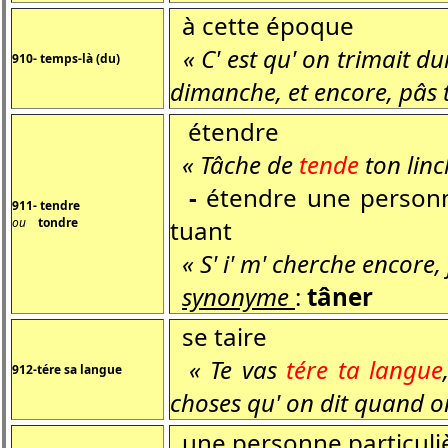
à cette époque
« C' est qu' on trimait du
910- temps-là (du)
dimanche, et encore, pâs 
étendre
« Tâche de
tende
ton linc
-
étendre une personne
911- tendre
ou
tondre
tuant
« S' i' m' cherche encore, 
synonyme
:
tâner
se taire
« Te vas
tére ta langue
912-tére sa langue
choses qu' on dit quand on 
une personne particuli