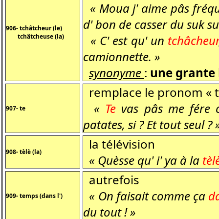
« Moua j' aime pâs fréqu
d' bon de casser du suk sur
906- tchâtcheur (le)
tchâtcheuse (la)
« C' est qu' un
tchâcheu
camionnette. »
synonyme
:
une grante
remplace le pronom « t
«
Te
vas pâs me fére cr
907- te
patates, si ? Et tout seul ? 
la télévision
908- tèlè (la)
« Quèsse qu' i' ya à la
tèl
autrefois
« On faisait comme ça
da
909- temps (dans l')
du tout ! »