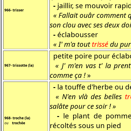
-
jaillir, se mouvoir r
966- trisser
« Fallait ouâr comment q
son clou avec ses deux doi
-
éclabousser
« I' m'a tout
trissé
du puri
petite poire pour écla
« J' m'en vas t' la pren
967- trissotte (la)
comme ça !
»
-
la touffe d'herbe ou de
« N'en vlà des belles
t
salâte pour ce soir ! »
-
le plant de pomme 
968- troche (la)
ou
trochée
récoltés sous un pied