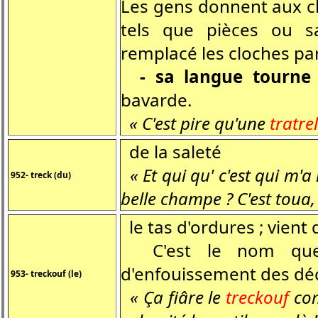
Les gens donnent aux c
tels que pièces ou sa
remplacé les cloches pa
- sa langue tourne 
bavarde.
« C'est pire qu'une
tratrel
de la saleté
« Et qui qu' c'est qui m'
952- treck (du)
belle champe ? C'est toua,
le tas d'ordures ; vient 
C'est le nom que 
d'enfouissement des déch
953- treckouf (le)
« Ça fiâre le
treckouf
com