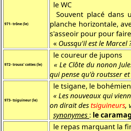
le WC
Souvent placé dans un 
planche horizontale, ave
971- trône (le)
s'asseoir pour pour fair
«
Oussqu'il est le Marcel ?
le coureur de jupons
« Le Clôte du nonon Jules
972- trouss' cottes (le)
qui pense qu'à routsser et 
le tsigane, le bohémien
« Les nouveaux qui vienne
973- tsiguineur (le)
on dirait des
tsiguineurs
,
synonymes
:
le caramag
le repas marquant la fi