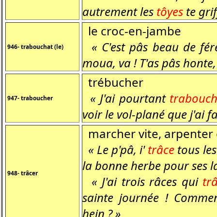
autrement les
tôyes
te grif
le croc-en-jambe
« C'est pâs beau de fé
946- trabouchat (le)
moua, va ! T'as pâs honte, 
trébucher
« J'ai pourtant
trabouc
947- traboucher
voir le vol-plané que j'ai fa
marcher vite, arpenter 
« Le p'pâ, i'
trâce
tous les
la bonne herbe pour ses la
948- trâcer
« J'ai trois râces qui
tr
sainte journée ! Commen
hein ? »