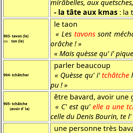
mirâbelles, aux quetsches,
- la tâte aux kmas
: la
le taon
« Les
tavons
sont méchan
903- tavon (le)
ou
ton (le)
orâche ! »
« Mais quèsse qu' i' pique
parler beaucoup
« Quèsse qu' i'
tchâtche
l
904- tchâtcher
pu ! »
être bavard, avoir une
905- tchâtche
« C' est qu'
elle a une t
(avoir d' la)
celle du Denis Bourin, te 
une personne très bav