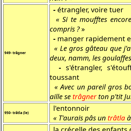
-
étrangler, voire tuer
« Si te moufftes encore
compris ?
»
-
manger rapidement e
« Le gros gâteau que j'ai 
949- trâgner
deux, namm, les goulaffes 
-
s'étrangler, s'éto
toussant
« Avec un pareil gros bo
aille se
trâgner
ton p'tit Ju
l'entonnoir
950- trâtla (le)
« T'aurais pâs un
trâtla
à 
la crécelle des enfants