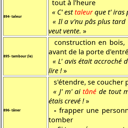
tout à l'heure
« C' est
taleur
que t' iras
894- taleur
« Il a v'nu pâs plus tar
veut vente.
»
construction en bois, p
avant de la porte d'entré
895- tambour (le)
« L' avis était accroché 
lire !
»
s'étendre, se coucher p
« J' m' ai
tâné
de tout m
étais crevé !
»
-
frapper une personn
896- tâner
tomber