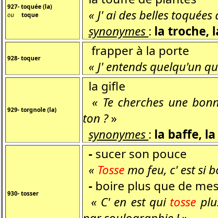
927- toquée (la)
« J' ai des belles toquées d
ou
toque
synonymes
:
la troche, 
frapper à la porte
928- toquer
« J' entends quelqu'un q
la gifle
« Te cherches une bon
929- torgnole (la)
ton ?
»
synonymes
:
la baffe, l
-
sucer son pouce
«
Tosse
mo feu, c' est si
-
boire plus que de me
930- tosser
« C' en est qui
tosse
plus
par soulographie !
»