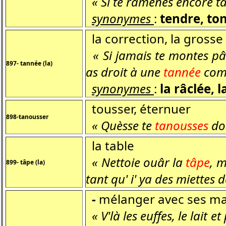
« Si te raménes encore ta 
synonymes
:
tendre, to
la correction, la grosse
« Si jamais te montes pâs t
897- tannée (la)
as droit à une
tannée
comm
synonymes
:
la râclée, l
tousser, éternuer
898-tanousser
« Quèsse te
tanousses
don
la table
« Nettoie ouâr la
tâpe
, m
899- tâpe (la)
tant qu' i' ya des miettes 
-
mélanger avec ses ma
« V'là les euffes, le lait et