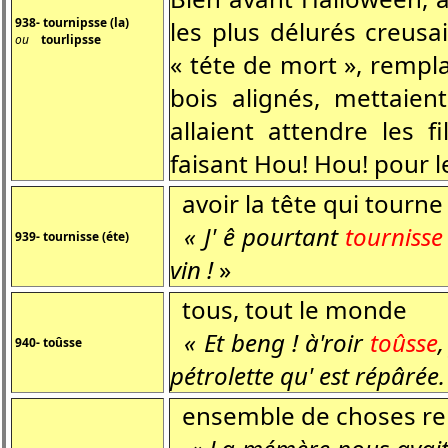
938- tournipsse (la)
les plus délurés creusa
ou
tourlipsse
« téte de mort », rempl
bois alignés, mettaien
allaient attendre les f
faisant Hou! Hou! pour l
avoir la tête qui tourne
« J' ê pourtant
tournisse
939- tournisse (éte)
vin !
»
tous, tout le monde
« Et beng ! à'roir
toûsse
940- toûsse
pétrolette qu' est répârée.
ensemble de choses re