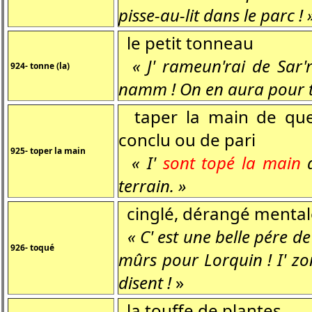
pisse-au-lit dans le parc ! 
le petit tonneau
« J' rameun'rai de Sar
924- tonne (la)
namm ! On en aura pour tou
taper la main de quel
conclu ou de pari
925- toper la main
« I'
sont topé la main
d
terrain. »
cinglé, dérangé menta
« C' est une belle pére d
926- toqué
mûrs pour Lorquin ! I' zo
disent !
»
la touffe de plantes