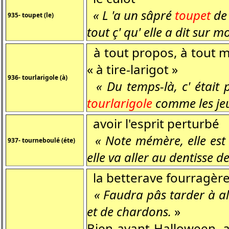
« L 'a un sâpré
toupet
de 
935- toupet (le)
tout ç' qu' elle a dit sur mo
à tout propos, à tout m
« à tire-larigot »
936- tourlarigole (à)
« Du temps-là, c' était p
tourlarigole
comme les jeu
avoir l'esprit perturbé
« Note mémère, elle est
937- tourneboulé (éte)
elle va aller au dentisse 
la betterave fourragèr
« Faudra pâs tarder à al
et de chardons.
»
Bien avant Halloween, 