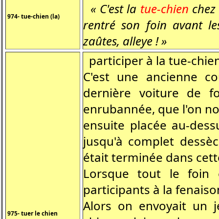
« C'est la
tue-chien
chez l
974- tue-chien (la)
rentré son foin avant le
zaûtes, alleye ! »
participer à la tue-chie
C'est une ancienne co
dernière voiture de fo
enrubannée, que l'on no
ensuite placée au-dessu
jusqu'à complet dessèc
était terminée dans cett
Lorsque tout le foin é
participants à la fenais
Alors on envoyait un 
975- tuer le chien