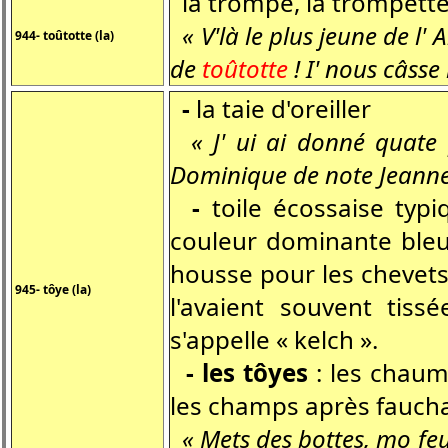
la trompe, la trompette
« V'là le plus jeune de l'
944- toûtotte (la)
de
toûtotte
! I' nous câsse 
-
la taie d'oreiller
« J' ui ai donné quate
Dominique de note Jeanne.
-
toile écossaise typ
couleur dominante bleue
housse pour les chevets
945- tôye (la)
l'avaient souvent tiss
s'appelle « kelch ».
- les tôyes
: les chaum
les champs après fauch
« Mets des bottes, mo feu,