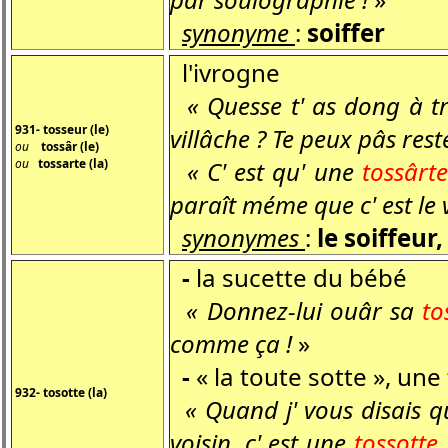
synonyme
:
soiffer
l'ivrogne
« Quesse t' as dong à tr
931- tosseur (le)
villâche ? Te peux pâs rest
ou
tossâr (le)
ou
tossarte (la)
« C' est qu' une
tossârte
paraît méme que c' est le v
synonymes
:
le soiffeur
-
la sucette du bébé
« Donnez-lui ouâr sa
to
comme ça !
»
-
« la toute sotte », un
932- tosotte (la)
« Quand j' vous disais qu
voisin, c' est une
tossotte