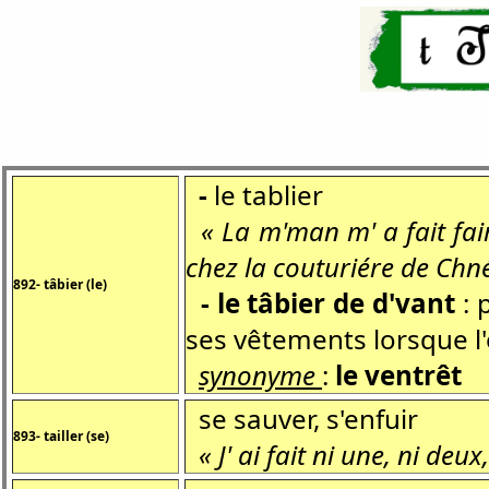
-
le tablier
« La m'man m' a fait fai
chez la couturiére de Ch
892- tâbier (le)
- le tâbier de d'vant
: 
ses vêtements lorsque l'
synonyme
:
le ventrêt
se sauver, s'enfuir
893- tailler (se)
« J' ai fait ni une, ni deux,