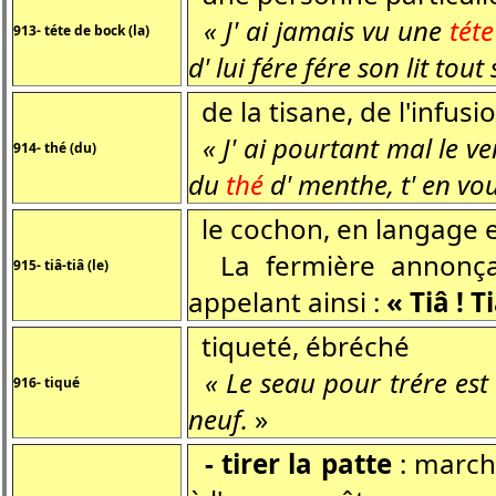
« J' ai jamais vu une
tét
913- téte de bock (la)
d' lui fére fére son lit tout 
de la tisane, de l'infusi
« J' ai pourtant mal le ve
914- thé (du)
du
thé
d' menthe, t' en vou
le cochon, en langage 
La fermière annonçai
915- tiâ-tiâ (le)
appelant ainsi :
« Tiâ ! Ti
tiqueté, ébréché
« Le seau pour trére est
916- tiqué
neuf.
»
- tirer la patte
: marche