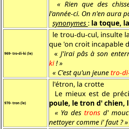
« Rien que des chisse
l'année-ci. On n'en aura p
synonymes
:
la toque, l
le trou-du-cul, insulte 
que 'on croit incapable 
«
J'irai pâs à son enter
969- tro-di-ki (le)
ki
! »
« C'est qu'un jeune
tro-di
l'étron, la crotte
Le mieux est de précis
poule, le tron d' chien, 
970- tron (le)
« Ya des
trons
d' mouch
nettoyer comme i' faut ? »