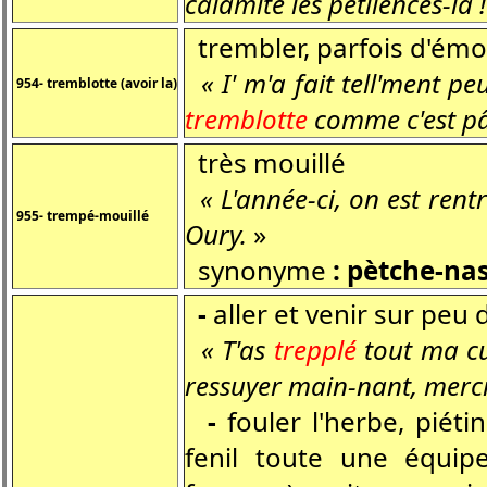
calamité les petilences-là !
trembler, parfois d'émo
« I' m'a fait tell'ment pe
954- tremblotte (avoir la)
tremblotte
comme c'est pâ
très mouillé
« L'année-ci, on est rent
955- trempé-mouillé
Oury.
»
synonyme
: pètche-na
-
aller et venir sur peu 
« T'as
trepplé
tout ma cui
ressuyer main-nant, merci
-
fouler l'herbe, piétin
fenil toute une équip