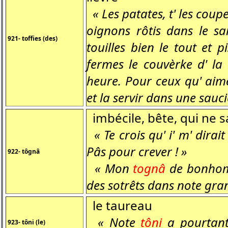
« Les patates, t' les coup
oignons rôtis dans le sa
921- toffies (des)
touilles bien le tout et 
fermes le couvèrke d' la
heure. Pour ceux qu' aime
et la servir dans une sau
imbécile, bête, qui ne sa
« Te crois qu' i' m' dirait
Pâs pour crever ! »
922- tôgnâ
« Mon
tognâ
de bonhomme
des sotrêts dans note gran
le taureau
« Note
tôni
a pourtant
923- tôni (le)