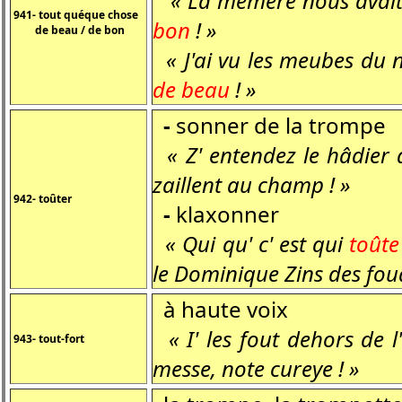
« La mémère nous avait
941- tout quéque chose
bon
! »
de beau / de bon
« J'ai vu les meubes du 
de beau
! »
-
sonner de la trompe
« Z' entendez le hâdier
zaillent au champ ! »
942- toûter
-
klaxonner
« Qui qu' c' est qui
toûte
le Dominique Zins des fou
à haute voix
« I' les fout dehors de l
943- tout-fort
messe, note cureye ! »