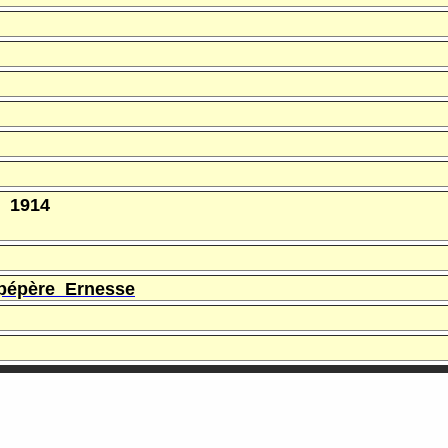
n 1914
pépère Ernesse