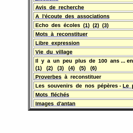
Avis de recherche
A l'écoute des associations
Echo des écol
es
(1)
(2)
(3)
Mots à reconstituer
Libre expression
Vie du village
Il y a un peu plus de 100 ans ... e
(1)
(2)
(3)
(4)
(5)
(6)
Proverbes
à
reconstituer
Les souvenirs de nos pépère
s -
Le 
Mots fléchés
Images d'antan