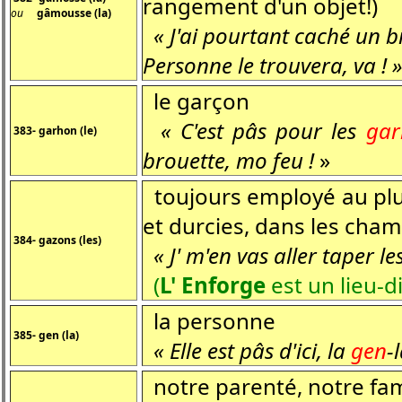
rangement d'un objet!)
ou
gâmousse (la)
« J'ai pourtant caché un b
Personne le trouvera, va ! 
le garçon
« C'est pâs pour les
gar
383- garhon (le)
brouette, mo feu !
»
toujours employé au plur
et durcies, dans les cha
384- gazons (les)
« J' m'en vas aller taper le
(
L' Enforge
est un lieu-d
la personne
385- gen (la)
« Elle est pâs d'ici, la
gen
-
notre parenté, notre fam