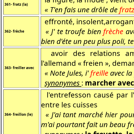
361- fratz (la)
« T'en fais une drôle de
frat
effronté, insolent,arrogant 
« J' te troufe bien
frèche
ave
362- frèche
bien d'éte un peu plus poli, te
avoir des relations amo
l'allemand « freien », dema
363- freiller avec
« Note Jules, i'
freille
avec la
synonymes
:
marcher avec,
l'entrefesson causé par l
entre les cuisses
« J'ai tant marché hier pour
364- freillon (le)
m'ai pourtant fait un beau fre