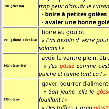
trop peur d'aouâr le cuisa
390- golée (la)
- boire à petites golées
- avaler une bonne gol
boire au goulot
« Pâs besoin d' verre po
391- golotte (boire à la)
soldats ! »
avoir le ventre plein, êt
« J'es
gôssé
comme c'est 
392- gôssé (éte)
quiche et j'aime tant ça ! »
gaver, bourrer d'aliment
« Son jeune, elle le
gôss
fouillant ! »
393- gôsser
« Des toffies, j' m'en
gôss'r