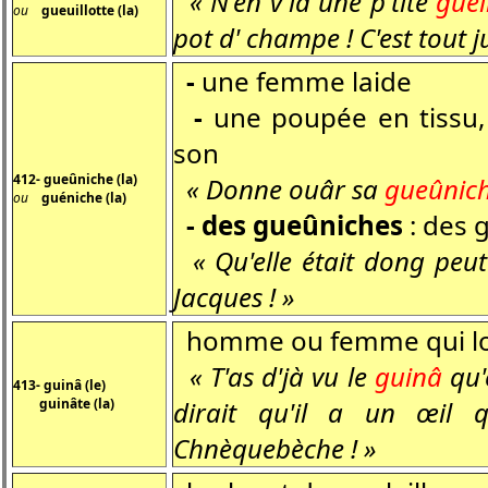
« N'en v'là une p'tite
guei
ou
gueuillotte (la)
pot d' champe ! C'est tout 
-
une femme laide
-
une poupée en tissu,
son
412- gueûniche (la)
« Donne ouâr sa
gueûnic
ou
guéniche (la)
- des gueûniches
: des 
« Qu'elle était dong peu
Jacques ! »
homme ou femme qui l
« T'as d'jà vu le
guinâ
qu'ê
413- guinâ (le)
guinâte (la)
dirait qu'il a un œil 
Chnèquebèche ! »