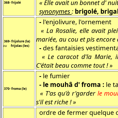
« Elle avait un bonnet d' nui
368- frijolé
synonymes
:
brigolé, briga
-
l'enjolivure, l'ornement
« La Rosalie, elle avait ple
mariée, au cou et pis encore 
369- frijolure (la)
ou
frijolas (les)
-
des fantaisies vestiment
« Le caracot d'la Marie, i
C'était beau comme tout ! »
-
le fumier
- le mouhâ d' froma :
le t
370- froma (le)
« T'as qu'à r'garder
le mou
s'il est riche ! »
ordre de fermer quelque 