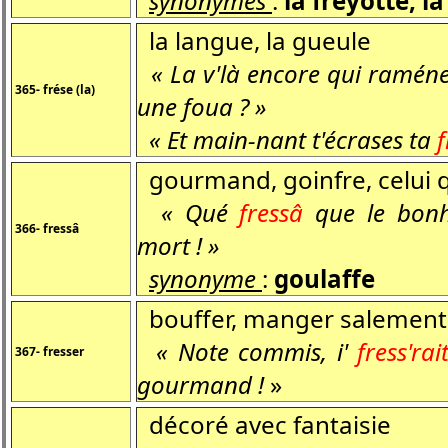
synonymes
:
la freyotte, la
la langue, la gueule
« La v'là encore qui ramén
365- frése (la)
une foua ? »
« Et main-nant t'écrases ta
f
gourmand, goinfre, celui 
« Qué
fressâ
que le bonho
366- fressâ
mort ! »
synonyme
:
goulaffe
bouffer, manger salement
« Note commis, i'
fress'rai
367- fresser
gourmand !
»
décoré avec fantaisie