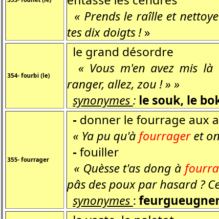
« Prends le raîlle et nettoy
tes dix doigts !
»
le grand désordre
« Vous m'en avez mis là
354- fourbi (le)
ranger, allez, zou ! » »
synonymes
:
le souk, le bo
-
donner le fourrage aux a
« Ya pu qu'à
fourrager
et on
-
fouiller
355- fourrager
« Quèsse t'as dong à
fourr
pâs des poux par hasard ? Ce s
synonymes
:
feurgueugner