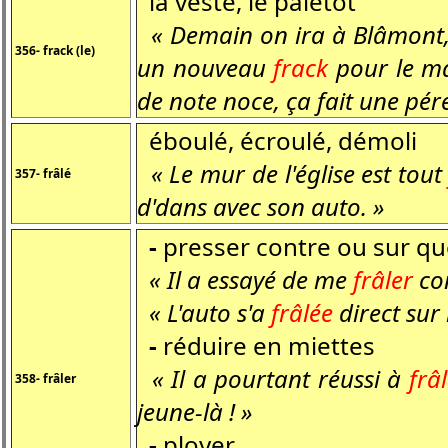
la veste, le paletot
« Demain on ira à Blâmont, n
356- frack (le)
un nouveau
frack
pour le mar
de note noce, ça fait une pé
éboulé, écroulé, démoli
« Le mur de l'église est tou
357- frâlé
d'dans avec son auto. »
-
presser contre ou sur qu
« Il a essayé de me
frâler
con
« L'auto s'a
frâlée
direct sur 
-
réduire en miettes
« Il a pourtant réussi à
frâ
358- frâler
jeune-là ! »
-
ployer