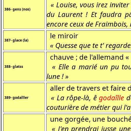
« Louise, vous irez invite
386- gens (nos)
du Laurent ! Et faudra pâ
encore ceux de Fraimbois, i'
le miroir
387- glace (la)
« Quesse que te t' regarde
chauve ; de l'allemand « 
« Elle a marié un pu tout
388- glatss
lune ! »
aller de travers et faire 
« La rôpe-là, ê
godaîlle
de
389- godaîller
couturière de métier qui l'a
une gorgée, une bouch
« J'en prendrai jusse une