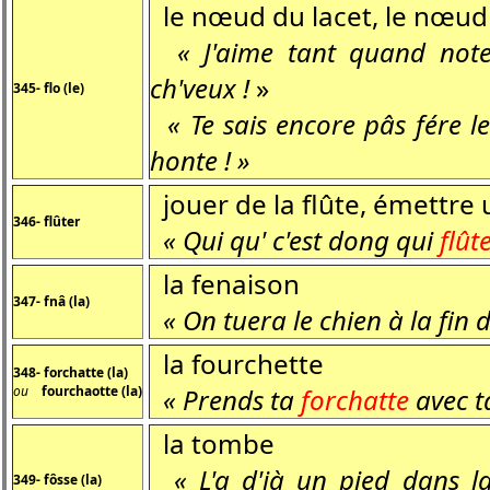
le nœud du lacet, le nœud
« J'aime tant quand not
ch'veux !
»
345- flo (le)
« Te sais encore pâs fére l
honte ! »
jouer de la flûte, émettre u
346- flûter
« Qui qu' c'est dong qui
flût
la fenaison
347- fnâ (la)
« On tuera le chien à la fin d
la fourchette
348- forchatte (la)
ou
fourchaotte (la)
« Prends ta
forchatte
avec t
la tombe
« L'a d'jà un pied dans 
349- fôsse (la)