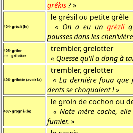
grékis
?
»
le grésil ou petite grêle
« On a eu un
grèzli
qu
404- grézli (le)
pousses dans les chen'vière
trembler, grelotter
405- griler
ou
grilotter
« Quesse qu'il a dong à t
trembler, grelotter
« La derniére foua que j'a
406- grilotte (avoir la)
dents se choquaient ! »
le groin de cochon ou de
« Note mére coche, elle
407- grognâ (le)
fumier.
»
le cassis