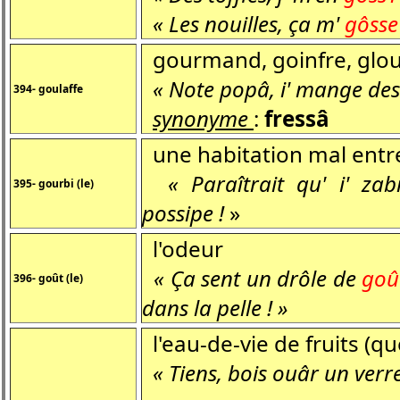
« Les nouilles, ça m'
gôsse
gourmand, goinfre, glo
« Note popâ, i' mange d
394- goulaffe
synonyme
:
fressâ
une habitation mal entr
« Paraîtrait qu' i' za
395- gourbi (le)
possipe !
»
l'odeur
« Ça sent un drôle de
goû
396- goût (le)
dans la pelle ! »
l'eau-de-vie de fruits (qu
« Tiens, bois ouâr un verr