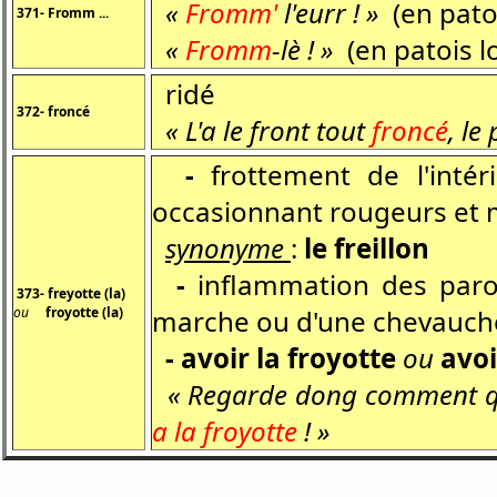
«
Fromm'
l'eurr ! »
(en pato
371- Fromm ...
«
Fromm
-lè ! »
(en patois lo
ridé
372- froncé
« L'a le front tout
froncé
, le
-
frottement de l'intéri
occasionnant rougeurs et
synonyme
:
le freillon
-
inflammation des paroi
373- freyotte (la)
ou
froyotte (la)
marche ou d'une chevauch
- avoir la froyotte
ou
avoi
« Regarde dong comment qu'ê
a la froyotte
! »