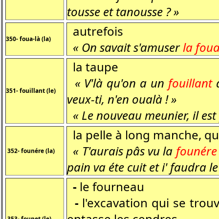
tousse et tanousse ? »
autrefois
350- foua-là (la)
« On savait s'amuser
la foua
la taupe
« V'là qu'on a un
fouillant
d
351- fouillant (le)
veux-ti, n'en oualà ! »
« Le nouveau meunier, il es
la pelle à long manche, qui
« T'aurais pâs vu la
founére
352- founére (la)
pain va éte cuit et i' faudra le
-
le fourneau
-
l'excavation qui se trou
entasse les cendres
353- founet (le)