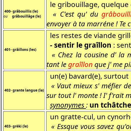
le gribouillage, quelque 
400- grâbouillis (le)
« C'est qu' du
grâbouill
ou
grâbouillâge (le)
envoyer à ta marréne ! Te c
les restes de viande gril
- sentir le graîllon
: sent
401- grâillons (les)
« Chez la cousine d' la m
tant le
graîllon
que j' me pi
un(e) bavard(e), surtout
« Vaut mieux s' méfier de
402- grante langue (la)
sur tout l' monte ! I' f'rait
synonymes
:
un tchâtche
un gratte-cul, un cynorho
« Essque vous savez qu'on 
403- grèki (le)