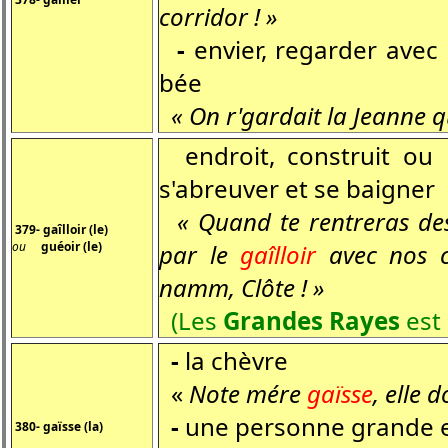
corridor ! »
-
envier, regarder avec
bée
« On r'gardait la Jeanne 
endroit, construit ou 
s'abreuver et se baigner
« Quand te rentreras des 
379- gaîlloir (le)
ou
guéoir (le)
par le
gaîlloir
avec nos ch
namm, Clôte ! »
(Les
Grandes Rayes
est 
-
la chèvre
«
Note mére
gaïsse
, elle d
-
une personne grande et
380- gaïsse (la)