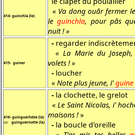
le clapet du poulailler
« Va dong ouâr fermer les 
414- guinchla (le)
le
guinchla
, pour pâs que
nuit ! »
-
regarder indiscrètemen
« La Marie du Joseph, 
volets ! »
415- guiner
-
loucher
« Note plus jeune, i'
guine
-
la clochette, le grelot
« Le Saint Nicolas, i' hoc
maisons !
»
416- guinguerlotte (la)
ou
guinguernotte (la)
-
la boucle d'oreille
« T'as mis tes belles
g