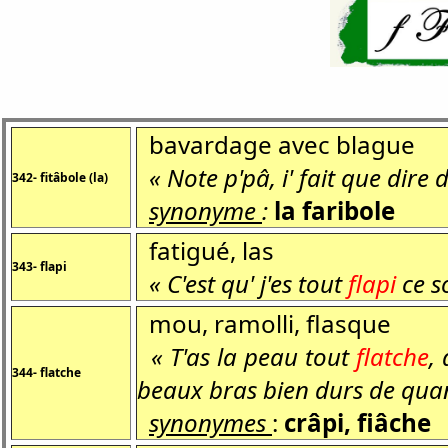
bavardage avec blague
« Note p'pâ, i' fait que dire 
342- fitâbole (la)
synonyme
:
la
faribole
fatigué, las
343- flapi
« C'est qu' j'es tout
flapi
ce so
mou, ramolli, flasque
« T'as la peau tout
flatche
,
344- flatche
beaux bras bien durs de quand
synonymes
:
crâpi, fiâche