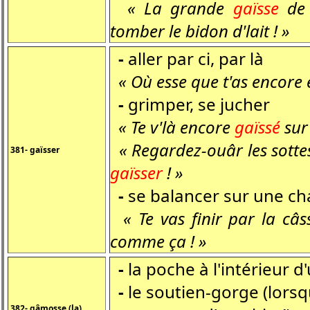
« La grande
gaïsse
de 
tomber le bidon d'lait ! »
-
aller par ci, par là
« Où esse que t'as encore 
-
grimper, se jucher
« Te v'là encore
gaïssé
sur 
« Regardez-ouâr les sottes
381- gaïsser
gaïsser
! »
-
se balancer sur une ch
« Te vas finir par la câss
comme ça ! »
-
la poche à l'intérieur d
-
le soutien-gorge (lorsq
382- gâmosse (la)