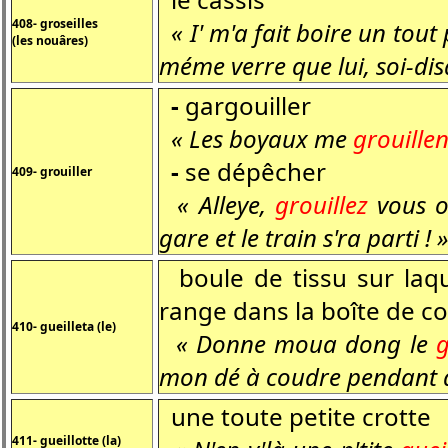
408- groseilles
« I' m'a fait boire un tout
(les nouâres)
méme verre que lui, soi-dis
-
gargouiller
« Les boyaux me
grouillen
-
se dépêcher
409- grouiller
« Alleye,
grouillez
vous ou
gare et le train s'ra parti ! 
boule de tissu sur laque
range dans la boîte de c
410- gueilleta (le)
« Donne moua dong le
g
mon dé à coudre pendant qu
une toute petite crotte
411- gueillotte (la)