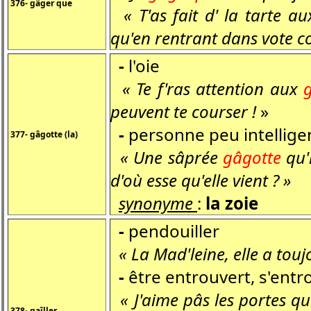
376- gâger que
« T'as fait d' la tarte a
qu'en rentrant dans vote co
-
l'oie
« Te f'ras attention aux
peuvent te courser !
»
-
personne peu intellige
377- gâgotte (la)
« Une sâprée
gâgotte
qu'i
d'où esse qu'elle vient ? »
synonyme
:
la zoie
-
pendouiller
« La Mad'leine, elle a touj
-
être entrouvert, s'entrou
« J'aime pâs les portes q
378- gaîller