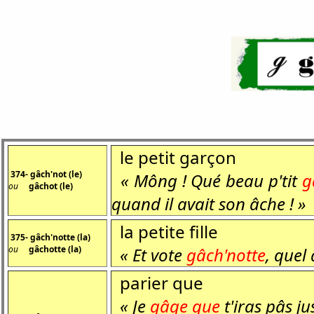
le petit garçon
374- gâch'not (le)
« Mông ! Qué beau p'tit
g
ou
gâchot (le)
quand il avait son âche ! »
la petite fille
375- gâch'notte (la)
ou
gâchotte (la)
« Et vote
gâch'notte
, quel
parier que
« Je
gâge
que
t'iras pâs j