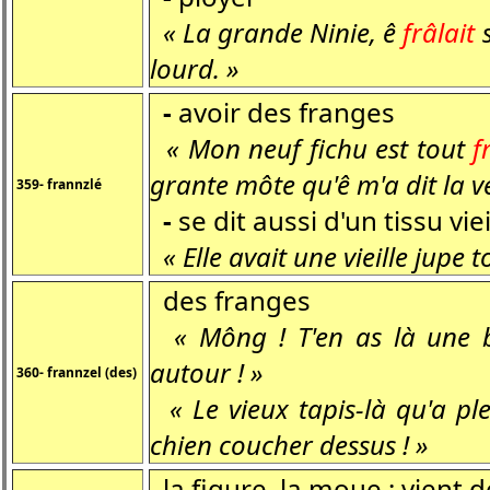
« La grande Ninie, ê
frâlait
s
lourd. »
-
avoir des franges
« Mon neuf fichu est tout
f
grante môte qu'ê m'a dit la 
359- frannzlé
-
se dit aussi d'un tissu vieil
« Elle avait une vieille jupe 
des franges
« Mông ! T'en as là une b
autour ! »
360- frannzel (des)
« Le vieux tapis-là qu'a pl
chien coucher dessus ! »
la figure, la moue ; vient 