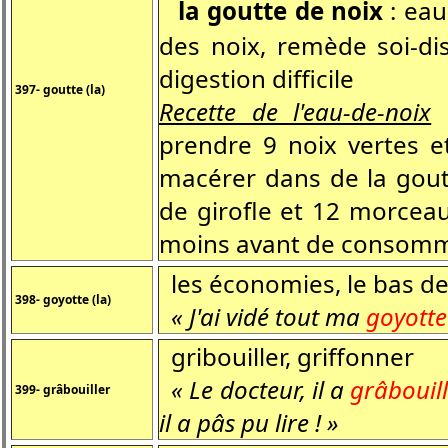
la goutte de noix
: eau
des noix, remède soi-di
digestion difficile
397- goutte (la)
Recette de l'eau-de-noix
:
prendre 9 noix vertes e
macérer dans de la goutt
de girofle et 12 morcea
moins avant de consomm
les économies, le bas de l
398- goyotte (la)
« J'ai vidé tout ma
goyotte
gribouiller, griffonner
« Le docteur, il a
grâbouil
399- grâbouiller
il a pâs pu lire ! »