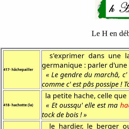
Le H en déb
s'exprimer dans une lan
germanique : parler d'un
417- hâchepailler
« Le gendre du marchâ, c' 
comme c' est pâs possipe ! To
la petite hache, celle que l
« Et oussqu' elle est ma
ha
418- hachotte (la)
tock de bois ! »
le hardier, le berger o