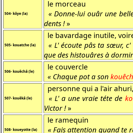
le morceau
« Donne-lui ouâr une bell
504- kôye (la)
dents !
»
le bavardage inutile, vo
« L' écoute pâs ta sœur, c' 
505- kouatche (la)
que des histouâres à dormi
le couvercle
506- kouêchâ (le)
« Chaque pot a son
kouêc
personne qui a l'air ahuri
« L' a une vraie téte de
ko
507- kouêkâ (le)
Victor !
»
le ramequin
« Fais attention quand te 
508- koueyotte (la)