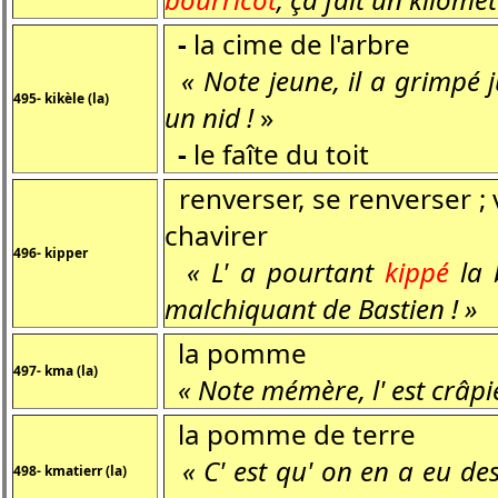
-
la cime de l'arbre
« Note jeune, il a grimpé 
495- kikèle (la)
un nid !
»
-
le faîte du toit
renverser, se renverser ; v
chavirer
496- kipper
« L' a pourtant
kippé
la 
malchiquant de Bastien ! »
la pomme
497- kma (la)
« Note mémère, l' est crâpi
la pomme de terre
« C' est qu' on en a eu de
498- kmatierr (la)