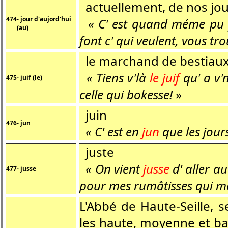
actuellement, de nos jou
474- jour d'aujord'hui
« C' est quand méme pu 
(au)
font c' qui veulent, vous tr
le marchand de bestiau
« Tiens v'là
le juif
qu' a v'n
475- juif (le)
celle qui bokesse!
»
juin
476- jun
« C' est en
jun
que les jours
juste
« On vient
jusse
d' aller a
477- jusse
pour mes rumâtisses qui me
L'Abbé de Haute-Seille, 
les haute, moyenne et bas