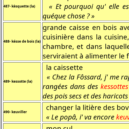
« Et pourquoi qu' elle es
487- kèsquette (la)
quéque chose ? »
grande caisse en bois ave
cuisinière dans la cuisin
488- késse de bois (la)
chambre, et dans laquelle
serviraient à alimenter le 
la caissette
« Chez la Fôssard, j' me rap
489- kessotte (la)
rangées dans des
kessotte
des pois secs et des haricots 
changer la litière des bov
490- keuviller
« Le popâ, i' va encore
keuv
mon cul