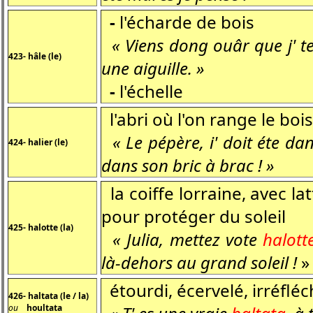
-
l'écharde de bois
« Viens dong ouâr que j' te
423- hâle (le)
une aiguille. »
-
l'échelle
l'abri où l'on range le bois
« Le pépère, i' doit éte da
424- halier (le)
dans son bric à brac ! »
la coiffe lorraine, avec la
pour protéger du soleil
425- halotte (la)
« Julia, mettez vote
halott
là-dehors au grand soleil !
»
étourdi, écervelé, irréfléchi
426- haltata
(le / la)
ou
houltata