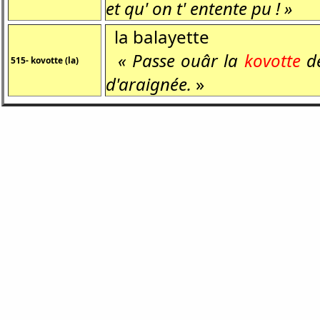
et qu' on t' entente pu ! »
la balayette
« Passe ouâr la
kovotte
de
515- kovotte (la)
d'araignée.
»