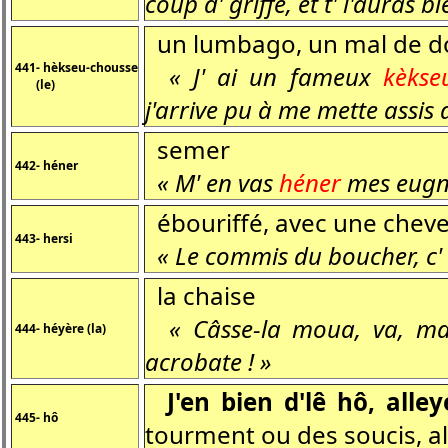
coup d' griffe, et t' l'auras b
un lumbago, un mal de d
441- hèkseu-chousse
« J' ai un fameux
kèkse
(le)
j'arrive pu à me mette assis
semer
442- héner
« M' en vas
héner
mes eugno
ébouriffé, avec une chevel
443- hersi
« Le commis du boucher, c' 
la chaise
« Câsse-la moua, va, 
444- héyère (la)
acrobate ! »
J'en bien d'lê hô, alley
445- hô
tourment ou des soucis, all