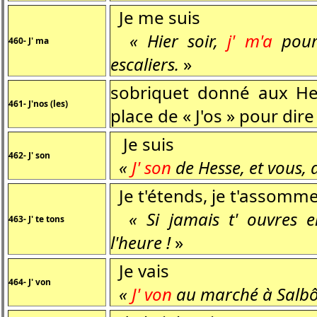
Je me suis
« Hier soir,
j' m'a
pour
460- J' ma
escaliers.
»
sobriquet donné aux Hess
461- J'nos (les)
place de « J'os » pour dire 
Je suis
462- J' son
«
J' son
de Hesse, et vous,
Je t'étends, je t'assomm
« Si jamais t' ouvres en
463- J' te tons
l'heure !
»
Je vais
464- J' von
«
J' von
au marché à Salbô 