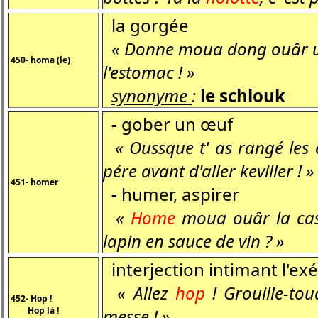
la gorgée
« Donne moua dong ouâr 
450- homa (le)
l'estomac ! »
synonyme
:
le schlouk
-
gober un œuf
« Oussque t' as rangé les eu
pére avant d'aller keviller ! »
451- homer
-
humer, aspirer
«
Home
moua ouâr la cass'
lapin en sauce de vin ? »
interjection intimant l'ex
« Allez
hop
! Grouille-to
452- Hop !
Hop là !
messe ! »