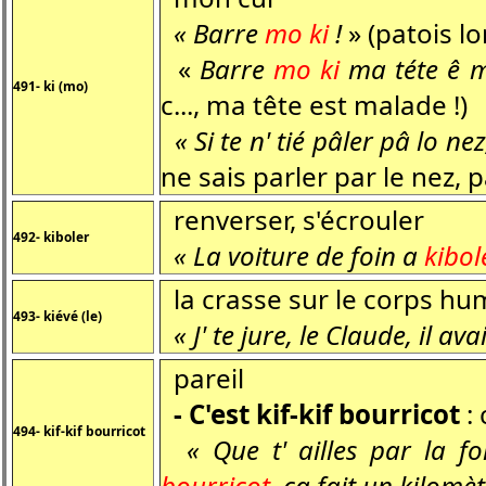
« Barre
mo ki
!
» (patois lo
«
Barre
mo ki
ma téte ê m
491- ki (mo)
c..., ma tête est malade !)
« Si te n' tié pâler pâ lo ne
ne sais parler par le nez, pa
renverser, s'écrouler
492- kiboler
« La voiture de foin a
kibol
la crasse sur le corps hu
493- kiévé (le)
« J' te jure, le Claude, il av
pareil
- C'est kif-kif bourricot
:
494- kif-kif bourricot
« Que t' ailles par la fo
bourricot
, ça fait un kilomèt