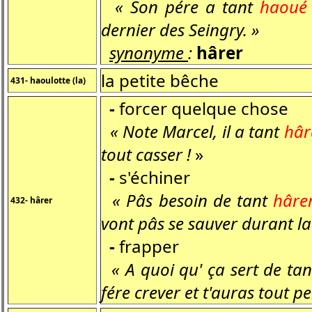
« Son pére a tant
haoué
dernier des Seingry. »
synonyme
:
hârer
la petite bêche
431- haoulotte (la)
-
forcer quelque chose
« Note Marcel, il a tant
hâr
tout casser !
»
-
s'échiner
« Pâs besoin de tant
hâre
432- hârer
vont pâs se sauver durant la 
-
frapper
« A quoi qu' ça sert de ta
fére crever et t'auras tout pe