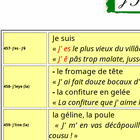
Je suis
«
J' es
le plus vieux du villâ
457- J'es - J'ê
«
J' ê
pâs trop malate, juss
-
le fromage de tête
« J' ai fait douze bocaux d
458- j'leye (la)
-
la confiture en gelée
« La confiture que j' aime l
la géline, la poule
« J' m' en vas décâpouil
459- j'line (la)
cousu ! »