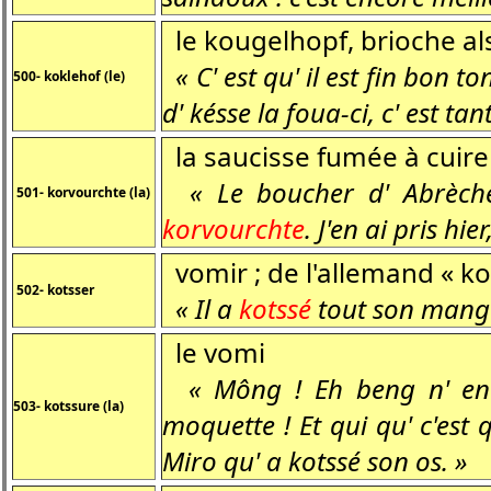
le kougelhopf, brioche al
« C' est qu' il est fin bon t
500- koklehof (le)
d' késse la foua-ci, c' est tan
la saucisse fumée à cuire 
« Le boucher d' Abrèche q
501- korvourchte (la)
korvourchte
. J'en ai pris hie
vomir ; de l'allemand « ko
502- kotsser
« Il a
kotssé
tout son mange
le vomi
« Mông ! Eh beng n' en 
503- kotssure (la)
moquette ! Et qui qu' c'est q
Miro qu' a kotssé son os. »