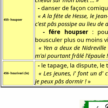
-
danser de façon comiq
« A la féte de Hesse, le Jean-
455- houpser
c'est pâs possipe au lieu de 
- fére houpser
: pou
bousculer plus ou moins 
« Yen a deux de Nidreville 
m'ai pourtant frâlé l'épaule !
-
le tapage, la dispute, l
« Les jeunes, i' font un d' 
456- hourivari (le)
je peux pâs dormir !
»