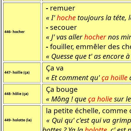
-
remuer
« I'
hoche
toujours la téte,
-
secouer
446- hocher
« J' vas aller
hocher
nos mir
-
fouiller, emmêler des c
« Quesse que t' as encore à 
Ça va
447- hoïlle (ça)
« Et comment qu'
ça
hoïlle
a
Ça bouge
448- hôlie (ça)
« Mông ! que
ça holie
sur le
la petite échelle, comme ce
« Qui qu' c'est qui va grimp
449- holotte (la)
bottes ? Ya la
holotte
, c' est 