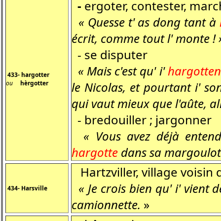
-
ergoter, contester, mar
« Quesse t' as dong tant à
écrit, comme tout l' monte ! 
- se disputer
« Mais c'est qu' i'
hargotten
433- hargotter
ou
hèrgotter
le Nicolas, et pourtant i' 
qui vaut mieux que l'aûte, all
- bredouiller ; jargonner
« Vous avez déjà entendu
hargotte
dans sa margoulotte
Hartzviller, village voisin
« Je crois bien qu' i' vient 
434- Harsville
camionnette.
»