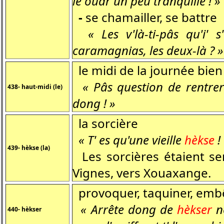
le ouâr un peu tranquille ! »
-
se chamailler, se battre
« Les v'là-ti-pâs qu'i' 
caramagnias, les deux-là ? »
le midi de la journée bien a
« Pâs question de rentre
438- haut-midi (le)
dong ! »
la sorcière
« T' es qu'une vieille
hèkse
!
439- hèkse (la)
Les sorcières étaient s
Vignes, vers Xouaxange.
provoquer, taquiner, embêt
« Arrête dong de
hèkser
no
440- hèkser