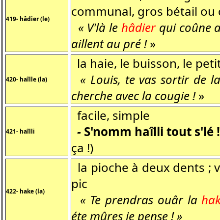
communal, gros bétail ou
419- hâdier (le)
« V'là le
hâdier
qui coûne av
aillent au pré !
»
la haie, le buisson, le peti
« Louis, te vas sortir de l
420- haîlle (la)
cherche avec la cougie !
»
facile, simple
-
S'nomm haîlli tout s'lé
421- haîlli
ça !)
la pioche à deux dents ; v
pic
422- hake (la)
« Te prendras ouâr la
ha
éte mûres je pense ! »