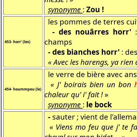
synonyme
:
Zou !
les pommes de terres cui
- des nouârres horr'
champs
453- horr' (les)
- des bianches horr'
: de
« Avec les harengs, ya rien 
le verre de bière avec an
« J' boirais bien un bon
454- hoummpeu (le)
chaleur qu' i' fait !
»
synonyme
:
le bock
-
sauter ; vient de l'allem
« Viens mo feu que j' te f
cheval sur mon bidet ... »