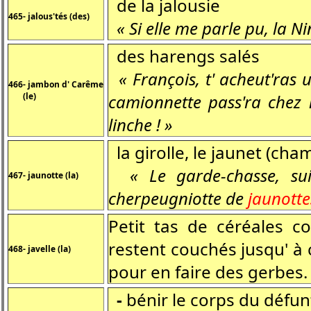
de la jalousie
465- jalous'tés (des)
« Si elle me parle pu, la Ni
des harengs salés
« François, t' acheut'ras
466- jambon d' Carême
(le)
camionnette pass'ra chez
linche ! »
la girolle, le jaunet (ch
« Le garde-chasse, sui 
467- jaunotte (la)
cherpeugniotte de
jaunotte
Petit tas de céréales co
restent couchés jusqu' à c
468- javelle (la)
pour en faire des gerbes.
-
bénir le corps du défun