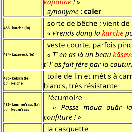
kâponne
! »
synonyme
:
caler
sorte de bêche ; vient de 
483- karche (la)
« Prends dong la
karche
po
veste courte, parfois pincé
« T' en as là un beau
kâsev
484- kâzeveck (le)
t' l' as fait fére par la coutur
toile de lin et métis à car
485- kelsch (le)
ou
kelche
blancs, très résistante
l'écumoire
486- kèmme'rass (la)
« Passe moua ouâr 
ou
keum'rass
confiture !
»
la casquette