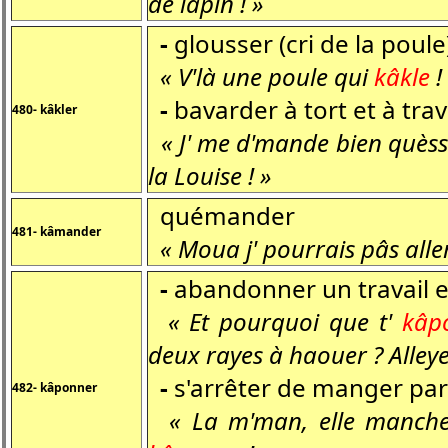
de lapin ! »
-
glousser (cri de la poule
« V'là une poule qui
kâkle
!
-
bavarder à tort et à tra
480- kâkler
« J' me d'mande bien quèsse
la Louise ! »
quémander
481- kâmander
« Moua j' pourrais pâs alle
-
abandonner un travail 
« Et pourquoi que t'
kâp
deux rayes à haouer ? Alleye
-
s'arrêter de manger pa
482- kâponner
« La m'man, elle manche d