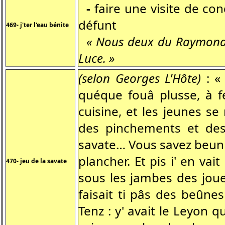
-
faire une visite de co
défunt
469- j'ter l'eau bénite
« Nous deux du Raymond
Luce. »
(selon Georges L'Hôte)
: «
quéque fouâ plusse, à fé
cuisine, et les jeunes se
des pinchements et des
savate… Vous savez beun 
plancher. Et pis i' en vai
470- jeu de la savate
sous les jambes des jou
faisait ti pâs des beûnes
Tenz : y' avait le Leyon 