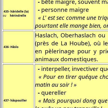
-
bête maigre, souvent ma
-
personne maigre
435- hâridelle (la)
ou
hérindrelle
« L' est sec comme une triq
pourtant elle mange bien, on
Haslach, Oberhaslach ou N
(près de La Hoube), où l
436- Hâslo
en pèlerinage pour y prie
animaux domestiques.
-
interpeller, invectiver q
« Pour en tirer quéque chos
matin au soir ! »
-
quereller
« Mais pourquoi dong que 
437- hâspouiller