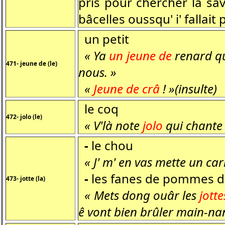
pris pour chercher la sav
bâcelles oussqu' i' fallait 
un petit
« Ya
un jeune de
renard qu
471- jeune de (le)
nous. »
«
Jeune de crâ
! »(insulte)
le coq
472- jolo (le)
« V'là note
jolo
qui chante !
-
le chou
« J' m' en vas mette un car
-
les fanes de pommes de t
473- jotte (la)
« Mets dong ouâr les
jotte
ê vont bien brûler main-nan