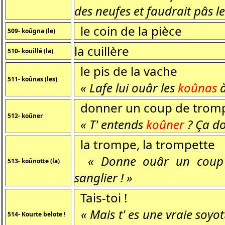
des neufes et faudrait pâs l
le coin de la pièce
509- koûgna (le)
la cuillère
510- kouillé (la)
le pis de la vache
511- koûnas (les)
« Lafe lui ouâr les
koûnas
à
donner un coup de trom
512- koûner
« T' entends
koûner
? Ça do
la trompe, la trompette
« Donne ouâr un coup
513- koûnotte (la)
sanglier ! »
Tais-toi !
« Mais t' es une vraie soyot
514- Kourte belote !