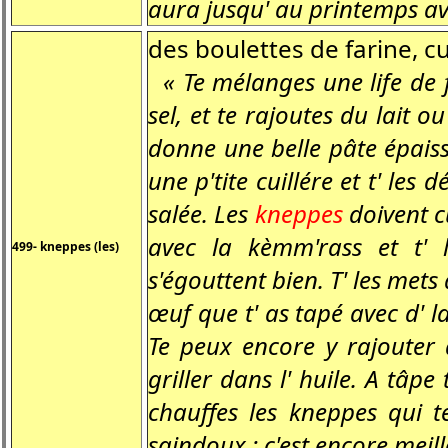
aura jusqu' au printemps ave
des boulettes de farine, cu
« Te mélanges une life de f
sel, et te rajoutes du lait 
donne une belle pâte épaiss
une p'tite cuillére et t' le
salée. Les
kneppes
doivent cu
avec la kèmm'rass et t' 
499- kneppes (les)
s'égouttent bien. T' les mets
œuf que t' as tapé avec d' l
Te peux encore y rajouter 
griller dans l' huile. A tâpe 
chauffes les kneppes qui t
saindoux : c'est encore meill