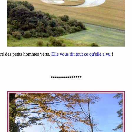
tré des petits hommes verts.
Elle vous dit tout ce qu'elle a vu
!
***************