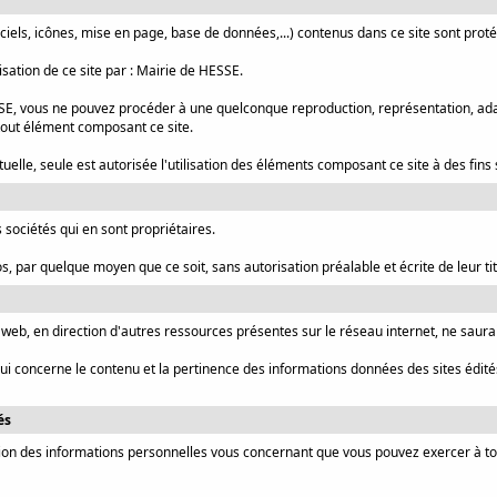
iels, icônes, mise en page, base de données,...) contenus dans ce site sont protég
isation de ce site par : Mairie de HESSE.
ESSE, vous ne pouvez procéder à une quelconque reproduction, représentation, adap
tout élément composant ce site.
elle, seule est autorisée l'utilisation des éléments composant ce site à des fins
 sociétés qui en sont propriétaires.
, par quelque moyen que ce soit, sans autorisation préalable et écrite de leur titu
e web, en direction d'autres ressources présentes sur le réseau internet, ne saur
 concerne le contenu et la pertinence des informations données des sites édités 
és
ession des informations personnelles vous concernant que vous pouvez exercer à t