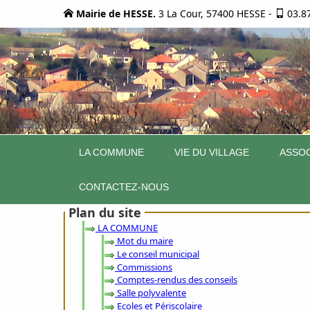
Mairie de HESSE.
3 La Cour, 57400 HESSE
-
03.8
LA COMMUNE
VIE DU VILLAGE
ASSOC
CONTACTEZ-NOUS
Plan du site
LA COMMUNE
Mot du maire
Le conseil municipal
Commissions
Comptes-rendus des conseils
Salle polyvalente
Ecoles et Périscolaire